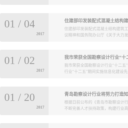
《全国统一民用建筑设计周期定额（2
01
/
04
住建部印发装配式混凝土结构
住建部印发装配式混凝土结构建筑
2017
议精神和国务院办公厅《关于大力发展
，指导和规范装配式混凝土结构建筑
01
/
02
我市荣获全国勘察设计行业“十
式混凝土结构建筑工程施工图设计
我市荣获全国勘察设计行业“十二五
配式混凝土结构建筑工程的发展。
2017
行业“十二五”期间实施信息化建设先进
家单位（青岛北洋建筑设计有限公司
01
/
20
青岛勘察设计行业将努力打造
修德华）荣获表彰。
根据日前公布的《青岛市勘察设计行
2017
不断完善人才扶持政策，构建行业高端
批满足工程建设需要的专业技术高级