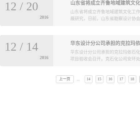
12
/
20
山东省将成立齐鲁地域建筑文
3000人，力争吸收、培养5名以上
山东省将成立齐鲁地域建筑文化工
努力打造一支由高端人才领衔、人
2016
展研究，日前，山东省勘察设计协会发
与中国勘察设计协会传统建筑分会经
12
/
14
华东设计分公司承担的克拉玛依
作委员会”，定于12月22日在济南
华东设计分公司承担的克拉玛依石化L
会。会议将审议通过委员会工作办
2016
项目验收会召开。克石化公司安环处、
书长人选；举行授牌仪式。
上一页
14
15
16
17
18
...
部门负责人参会，项目经理周浩代
绍了克石化LDAR项目的工作内容，1
点，检测泄漏点387个，检测烟囱
取得的效益，从延迟焦化装置、储运
排建议。最后，周浩介绍了项目全过
讨论，业主宣布该项目通过验收。 20
培养出了一支全面的VOCs治理团
的业务领域。 （中国石