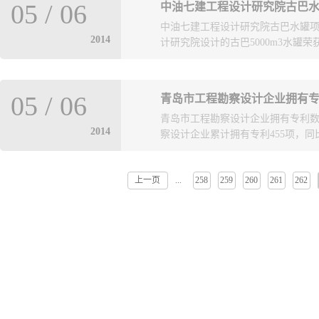
05
/
06
中油七建工程设计研究院古巴
保障性住房（一期 ）”两项目荣获
中油七建工程设计研究院古巴水罐项
2014
计研究院设计的古巴5000m3水罐荣获
秀勘察设计奖二等奖。该水罐依据AP
05
/
06
青岛市工程勘察设计企业拥有
度，采用了国际先进的结构应力分析
青岛市工程勘察设计企业拥有专利数
详尽的应力分析报告，保证了计算的
2014
察设计企业累计拥有专利455项，同比增
强度校核，为预制、安装的顺利进行
度预制+安装现场施工指导的模式，
了积极的贡献，受到了业主的一致
上一页
258
259
260
261
262
...
大幅提升，专利数量在全国计划单
计企业在技术创新中的主体地位，
新体系，技术创新取得了丰硕成果