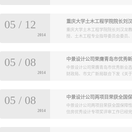
岛市政设计院代建、设计的2014
05
/
12
重庆大学土木工程学院院长刘
中华园中部，北邻齐鲁广场，南与淄博
重庆大学土木工程学院院长刘汉龙教
为主题，分为室外景观与主题构筑物
2014
授、土木工程专业指导委员会委员、重
科技、特色环保低碳、绿色生态等
示自然人文风光的展园中，青岛园选
龙教授，应邀来青岛市政设计院访
05
/
08
中景设计公司荣膺青岛市优秀
告，详细介绍了国内外软土地基处
中景设计公司荣膺青岛市优秀新业态
同时，介绍了科研创新的方法，阐
2014
财政局、市文广新局联合下发《关于公
解和交流，开阔了从业人员的视野
促进作用。
园区、优秀新业态文化创意企业和
05
/
08
中景设计公司两项目荣获全国
膺青岛市优秀新业态文化创意企业
中景设计公司两项目荣获全国保障
设计有限公司是唯一入选的建筑设
2014
住房优秀设计专项奖评审工作已经完成
家组评审，青岛中景建筑设计有限公司