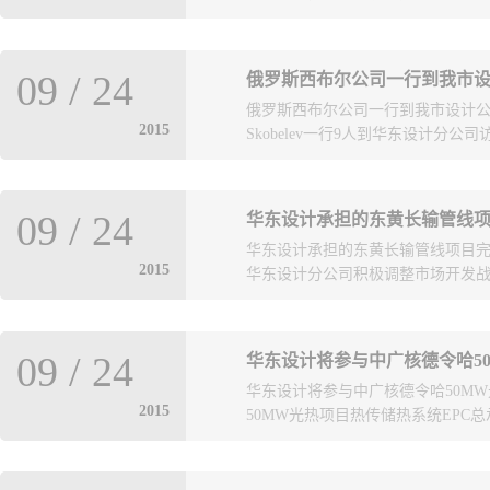
协作配合工作模式。公安部治安管理局、省
在本次任务中所采取的后台禁飞、巡逻安检
常见问题防治技术导则》（以下简
09
/
24
俄罗斯西布尔公司一行到我市
审查等程序，日前已由青岛市城乡
管控模式表示赞许，该院基于准确位置服务的
俄罗斯西布尔公司一行到我市设计公司
关标准规范的要求并结合青岛市实
2015
新型信息化技术手段给予肯定，对我院所有参
Skobelev一行9人到华东设计分公
国家技术标准规范之间的具体衔接
设委还将组织广泛的培训宣贯。
处置得当、风雨无阻”的专业素养和出色表现
仗的信息化高科技队伍”！牢记使命服务大局
代表谢兴国一行3人和公司副总经理
09
/
24
华东设计承担的东黄长输管线
社会、服务民生”的使命，按照“平战结合”
会议由华东设计分公司总经理王国
华东设计承担的东黄长输管线项目完成
责人等出席会议。双方均表示会后
以饱满的热情和昂扬的斗志，不辱使命全力
2015
华东设计分公司积极调整市场开发战略
项目合作创造条件。会后，俄方代表
刘子希、吴曜宏
理装置关于PDMS模块化设计的展
进行了提问，并参观了华东设计分
可喜的成果，承接了青岛董家口港
是以独联体国家为代表的前苏联地区
09
/
24
华东设计将参与中广核德令哈5
道项目。为了出色地完成设计任务并
坦PKOP项目、土库曼斯坦天然气
华东设计将参与中广核德令哈50MW
日，华东设计自控专业牵头，协同储
及执行，以及与当地设计院的多种
2015
50MW光热项目热传储热系统EPC总
的针对东黄长输管线的调研工作。
目执行的矩阵式组织机构、各专业
中心、郊外阀室，最终到达黄潍管
国内外项目TDR等情况，并针对代
程、特殊设备选型、系统网络构架
德令哈50MW光热项目投标领导小