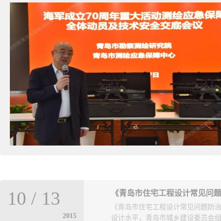
2019
.
05
.
29
3700
青岛市勘察测绘研究院为庆祝人民海军成立70
年4月23日，中国人民解放军海军迎来70华
军，同期举行多国海军活动，声势浩大，举世瞩
more
市勘察测绘研究院作为市测绘应急保障中心
在市自然资源和规划局的坚强领导下，按照
控和安保用图制作等工作。在海军节庆祝活
对活动期间无人机等“低慢小”航空器进行监
10
/
13
《青岛市住宅工程设计常见问
间启动重大活动测绘应急保障方案，并成立
《青岛市住宅工程设计常见问题防治
2015
设计水平，青岛市城乡建设委员会组织
挥体系和以组长牵头负责的网格化作战模式