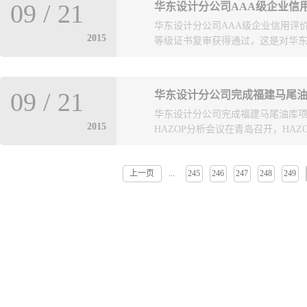
研活动收获颇丰，对于即将开展的
09
/
21
华东设计分公司AAA级企业信
项目是广东核电集团引进国外技术建
华东设计分公司AAA级企业信用评
由一建公司、华东设计分公司及西班
2015
等级证书复审获得通过，这是对华东设
分公司履约能力和履约意愿的高度
09
/
21
华东设计分公司完成福建马尾油
合作和市场开发具有重要意义。企
华东设计分公司完成福建马尾油库项目
发。该证书是对企业的偿债能力、
2015
HAZOP分析会议在青岛召开，HAZ
标尺；该证书由信用评估机构对征
依次为AAA级、AA级、A级、B级
等级证书，2015年到期后，根据
上一页
245
246
247
248
249
...
全环保组设计人员独立承担。福建
并公示无异议后，一次性通过中国石油
控专业人员参加了HAZOP分析会
用，2018年8月18日到期，有效
和操作中会遇到的各种情况，发现
公司获得AAA级信用等级证书的同
共提出4条建议措施。针对将柴油罐
书。
此次HAZOP分析顺利完成，获得了
在的问题，提前修正设计并预防可
总局和集团公司均对HAZOP分析
设计分公司拟加大HAZOP分析业