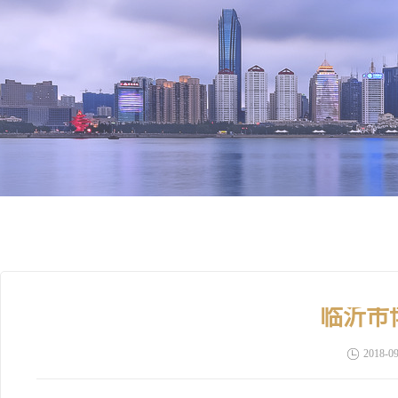
临沂市
2018-0