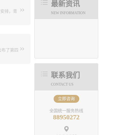
高，并可将
最新资讯
化进行了
的工程设计
一安排，青
行业发展
NEW INFORMATION
液相加氢成
层催化剂
国V车用柴
用前景。
构自查、
受检勘察
公布了第四
建厅。
联系我们
荣获山东
大师荣誉
CONTACT US
步实现“建
。
立即咨询
全国统一服务热线
88950272