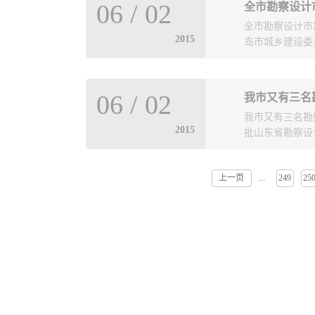
MTO装置在反
06
/
02
全市勘察设计
实习总书记关于
这几项关键技术
全市勘察设计市
深入讨论，同时
及研发能力，又
2015
岛市城乡建设委正
产生的影响，探
套技术开发”课
比例等关键技术
油调和组分和航
工图审查机构督
06
/
02
我市又有三名
各区市检查和督
我市又有三名勘
设计单位和施工
2015
批山东省勘察设
上一页
249
25
...
青岛北洋建筑设
省勘察设计大师
称号。下一步，
大院、出大师、