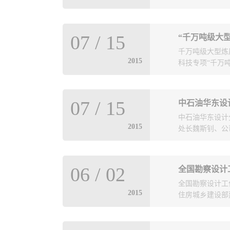
好地发挥作用”这
导对勘察测绘院
面反制的立体化
石化盐化一体化
07
/
15
“千万吨级大
环保部、工程建
息”防打一体化的
千万吨级大型炼
公司锦州设计院
2015
力、反应迅速、
科技专项“千万吨
承担拿总和大部
理助理刘登峰出
一支“特别能打胜
介绍了项目背景
“服务大局、服务
工艺包评审会在
计院对该项目基
07
/
15
中石油华东设
保障中心作用，
的专家，分别对
家组组长、中石
中石油华东设计
化装置和400
专家参加审查。
宝华、吕凤华、
2015
处长魏斯钊、公
艺包在研究内容
设计单位提供的
编制内容规定》
要求，经必要修
程设计。 由华
就专家意见进行
对中石油华东设
项，经过各课题
待设计单位完成
06
/
02
全国勘察设计
成套技术开发”
段。此次工艺包
批。 .
全国勘察设计工
家组认为两个科
2015
住房城乡建设部
评估。 “MT
关键技术攻关，
预期装置将在2
管司熊士泊副司