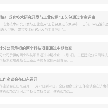
每月台账动态更新制度，提高资金拨付
全市施工图审查购买服务工作进行指导
项目一期升级改造工程基础设计》专家审查会。中海油规划计划部、质量
型炼厂成套技术研究开发与工业应用”工艺包通过专家评审
设部、炼化与销售部，项目单位山东海化集团有限公司，中石油东北炼化
金拨付工作进行挂钩。3指导施工图审
厂成套技术研究开发与工业应用”工艺包通过专家评审 日前，中石油集
、海工英派尔工程有限公司和中国石油大学（华东）的有关代表参加了会
质高效的服务。要求审查机构提高施工
级大型炼厂成套技术研究开发与工业应用”...
分设计任务的设计单位，中石油华东设计分公司党委书记兼总工程师谢崇
席会议，分公司相关专业共26人参会。 会上，业主方项目组副总经理
一半以内，设计文件审查时限压缩至大
、进展等情况，并对各设计单位和参加审查的专家表示感谢。华东设计代
工作日；勘察报告审查时限压缩至大型
青岛召开。会议邀请了国家设计大师李志强等十余名来自工程设计及生产
础设计作了准确、全面的汇报，得到了业主和与会专家的一致好评。审查
计分公司承担的两个科技项目通过中期检查
作日。同时，要求各审查机构进一步增
中石油华东设计分公司自主开发的千万吨级常减压蒸馏装置、300万吨级
化规划计划部原副主任、教授级高工李冬梅主持，全国勘察设计大师李志
分公司承担的两个科技项目通过中期检查 7月3日，工程建设分公司科
万吨/年延迟焦化装置三套工艺包进行了认真审查和讨论。专家组一致认为，
经过对基础设计文件的仔细审查和与参加审查人员的深入沟通交流，专家
步审查、分步发放合格书等方式，力促
司技术发展处处长王新正率领专家组来到青岛，...
和技术深度上均达到了中国石油天然气集团公司《石油炼制与化工装置工
基础设计文件齐全，基础设计的深度及内容符合《石油化工基础设计内容
入施工环节。4积极探索开展数字化审
（试行）的要求，能耗等技术经济考核指标满足计划任务书的要求，可以
改并得到中海油总公司批准后，可做为开展详细设计的依据。 业主和各
东设计牵头承担的“千万吨级大型炼厂成套技术研究开发与工业应用”重大
次”。
了详细讨论，业主对专家意见答复和基础设计修改提出了质量、工期等相
计分公司承担的“MTO装置关键工程技术研发及应用”和“无循环上流式柴
参与成员四年多的刻苦努力，目前已完成全部攻关工作，进入了专项验收
专家意见答复和基础设计修改后，业主将报中海油投资委员会审
工作座谈会在山东召开
两个工程建设分公司级科技项目进行了中期检查。经过课题长的汇报、专
顺利通过专家评审，为下一步专项验收铺平了道路。
..
作座谈会在山东召开 5月27日到28日，全国勘察设计工作座谈会在济南
研课题按计划任务书完成了课题阶段开发任务，取得了阶段性成果，通过
建筑市场监管司江华处长主持会议，建筑市场监...
O装置关键工程技术研发及应用”课题于2013年立项，研究时间4年。课题已
开发出了自主知识产权的MTO工艺包及工程设计，已经用于依托单位的
016年底投产运行。通过对MTO装置关键工程技术的开发，使依托项目与
长出席会议并作重要讲话，山东省住建厅宋守军副厅长到会致辞。会议围