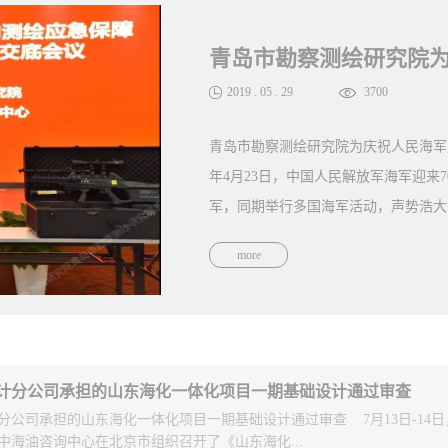
2018
.
08
.
16
6872
青岛市城乡建设委在全省施工图审查制
召开了施工图审查制度改革工作座谈会
言。本次会议旨在贯彻落实习近平总书记
more
精神和省委、省政府新旧动能转换重大
作。会议主要研究贯彻落实“放管服”
查、多审合一改革的思路和举措。参会
领导、勘察设计科（处）长、抗震办主
计分公司承担的山东海化一体化项目一期基础设计通过审查
单位代表；邀请省人防、公安消防等部
分公司承担的山东海化一体化项目一期基础设计通过审查 7月13日-14
中海油咨询中心在北京市组织召开了《山东海化...
包括：1积极开展政府购买施工图审查