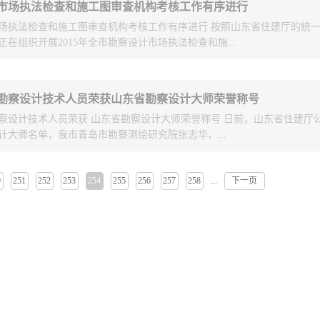
应选择性、装置操作性能及长周期稳定运行等方面持平，力争有跨越式提
市场执法检查和施工图审查机构考核工作有序进行
建筑文化系列讲话精神，完善建筑设计招标投标制度，进一步繁荣建筑文
及MTO工艺包用于以后新建或改造的MTO装置中；同时可提高华东设计
场执法检查和施工图审查机构考核工作有序进行 按照山东省住建厅的统
，还交流了各地勘察设计管理工作经验，研究了建筑行业资质标准调整对
可为拓展工程建设业务范围做好技术储备和支撑。 “无循环上流式柴油
在组织开展2015年全市勘察设计市场执法检查和施...
讨了勘察设计市场和行业改革思路和措施。
题于2014年立项，研究时间2年。课题已经开展反应器催化剂床层数及各床
攻关，课题成果可满足二次加工油品不超过10%的柴油加氢精制装置生产
煤（3#喷气燃料）的需求，降低装置投资、减少操作费用，具有较广的应
查考核工作。本次检查将分阶段进行，分为勘察设计单位和施工图审查机
勘察设计技术人员荣获山东省勘察设计大师荣誉称号
查、市城乡建设委检查和督查三个阶段。目前检查文件已经发布，正处于
察设计技术人员荣获 山东省勘察设计大师荣誉称号 日前，山东省住建厅
图审查机构自查阶段，7月底之前市城乡建设委将把检查情况报告给省住
计大师名单，我市青岛市勘察测绘研究院张志华、...
0
251
252
253
254
255
256
257
258
下一页
...
计有限公司徐达、青岛腾远设计事务所有限公司胡海涛三名专业技术人员
荣誉称号。目前，我市共计有六名勘察设计从业人员荣获山东省勘察设计
市城乡建设委将继续大力实施人才战略，促进勘察设计行业做大做强，逐
创大作”的行业发展目标，为全市城乡建设和经济社会发展做出积极贡献