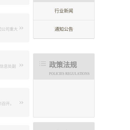
的计划性、预算编制的科学性；联合市财政局对
行业新闻
、调度。2加强施工图审查服务绩效评价，并和资
健康安全
工程有限
查机构强化审查服务，确保审查机构为社会提供优
通知公告
团公司重大
议。作为
图审查服务效率，将审查时限控制在法定时限的
亮、总经
单永武简单
型项目不超过8个工作日、中小型项目不超过5个
表三家设
项目不超过4个工作日、中小型项目不超过3个工
运行方面
工作由专
强服务意识，通过容缺受理、创新工作模式、分
蜡油加氢裂
强教授等
政策法规
技信息处副
这三套工
组认为各
建设项目尽快完成施工图设计文件审查，早日进
艺设计包
POLICIES REGULATIONS
规定》的
查试点工作，争取早日实现建设单位“不用跑一
应用于工
设计单位
科技专
关要求。
油液相加氢
的关键阶
家讨论，专
市召开。
中期检查
经完成了
工程建设，
目前国内
绕贯彻落