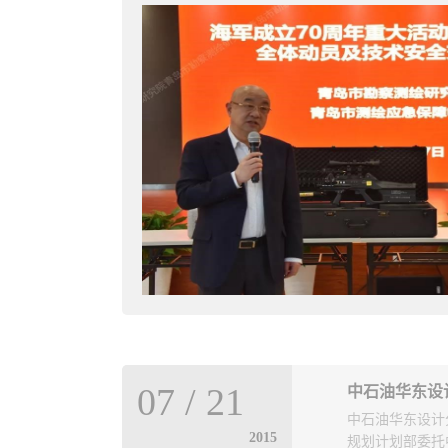
青岛市勘察测绘研究院为庆祝人民海军成立70周年活动提供强力测绘应急保障工作
岛市勘察设计协
障工作2019
书长的决定”，决
近海域检阅中国海
同意吸收中冶东方
备、全力参与，
对技术培训活动适
完成了无人机管
术培训活动中，
挥部委托，负责
会员区别取费标
到任务后，第一时
07
/
21
中石油华东设
会员大会通报取
建制的扁平化指
中石油华东设计
2015
规划计划部委托
岛市勘察设计协
立起紧密有效的