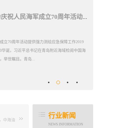
青岛市城乡建设委在全省施工图审查制度改革工作座谈会做典型发言
度改革工作座谈会做典型发言8月9日，省住建厅
。根据会议安排，青岛市城乡建设委做了典型发
视察山东重要讲话...
决策及“放管服”改革部署要求，总结交流上半年工
改革部署，讨论施工图审查政府购买服务、数字化审
人员包括各市住房城乡建设局（城乡建委）分管
任，施工图审查机构主要负责人，部分勘察设计
行业新闻
门有关负责同志出席。市城乡建设委的经验主要
日，中海油
NEWS INFORMATION
服务，规范进行资金审核、拨付。建立施工图审查