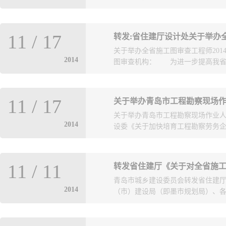
工图设计审查机构报送2014年11
11
/
17
位范围是在我市注册的所有本地工
关于举办全省施工图审查工程师20
和税务登记分支机构的外地入青勘
2014
图审查机构： 为进一步提高我省施
称和统计编号详见附件1。新增单位
程勘察设计经济形势月报表按附件3
件4，11月份月报的统计时段为2013年1
，根据《山东省施工图审查工程师继续
30日的数据）。各单位须在11月2
11
/
17
关于举办青岛市工程勘察现场
下旬委托有关施工图审查机构举办
写以在青分支机构的人员为主承接
关于举办青岛市工程勘察现场作业
如下： 一、各审图机构审查工程
是只填写在青分支机构的情况。三、
2014
设委《关于加快培育工程勘察劳务企业
工程师上岗证书换发的依据。 二
机构）并通过电子邮件发送到邮箱857
备会议交流材料（20分钟时间）到
设计单位的数据报送方式为填写附件3并
要技术问题和解决办法。 三、食
表格必须是可以编辑的Word格式(
建办字[2014]72号）文件要求，
专业于11月24日报到，25、26日
要用“回车”换行，应设置为自动换
11
/
11
转发省住建厅《关于对全省施
得从事勘察劳务工作。在前一阶段在
电、弱电专业于11月30日报到，1
单位报送的邮件和附件（Word格式
青岛市城乡建设委员会转发省住建
培训，取得了上岗资格。但仍有部
学习报到地点：济南军区第二招待
送的11月份统计数据文件名称应为“*
2014
（市）建设局（即墨市规划局）、各
下： 一、请各勘察单位认真自查
行通知。 五、各审图机构应于201
核，由统计负责人、企业负责人...
的成员，均需参加培训（各单位已
设工程勘察质量监督站（邮箱，sdskczj
内）。二、请各勘察单位通知与你
不接收个人报名。 六、报名联
省住建厅《山东省住房和城乡建设