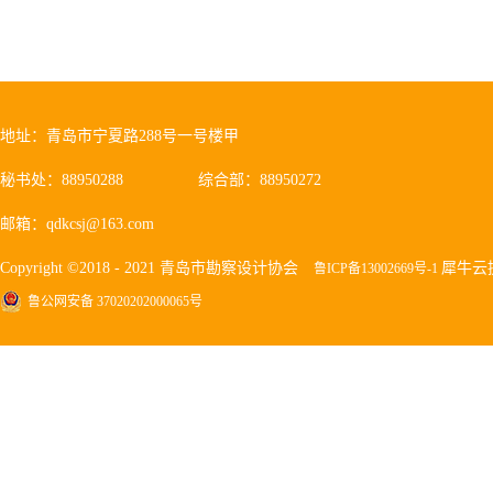
全；勘察作业前，安全管理人员应
业时，必须按规定佩戴和使用劳动
性，确保设备不带病运转；勘察作
预案，预案必须有针对性、可操作
确保工程勘察设计行业安全生产形
产责任和各项安全防范措施。 二
地址：青岛市宁夏路288号一号楼甲
点，认真组织开展安全检查，精心安排
秘书处：88950288
综合部：88950272
邮箱：qdkcsj@163.com
Copyright ©2018 - 2021 青岛市勘察设计协会
犀牛云
鲁ICP备13002669号-1
鲁公网安备 37020202000065号