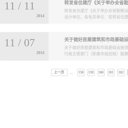
训，以促进这些单位和个人具备劳
0531-87087235 附：报名回
11
/
11
提出如下意见，请一并贯彻执行。
于2014年12月10日前，将参加
转发省住建厅《关于举办全省勘察设
厅关于对全省施工图审查机构进行
xhjszxb@163.com , 联系人：
2014
设计单位，各有关单位：现将省住建厅
打分表要在11月17日（周一）前
厅相关机构来我市进行专题培训，
接报送市城乡建设委规划设计处；
真对待本项工作，积极宣传劳务企
设行政主管部门，由区（市）建设
为，提高勘察质量。
统计报表与会计人员培训班的预备
送市城乡建设委规划设计处。我委将
11
/
07
关于做好房屋建筑和市政基础
培训，在11月13日（周四）前将参加培
建设局、各施工图设计审查机构对
关于做好房屋建筑和市政基础设施
话请填手机号码。联系电话：8573
我市施工图审查的管理水平和工作
2014
行政主管部门（即墨市规划局）勘察设
培训班的预备通知》 2014年11
有关规定，加强对施工图审查机构
备通知 各市建委（建设局）设计
相应的处罚，并按规定记录和报送
彻落实《工程勘察设计统计报表制度
机构考核中发现的问题，抓紧完善
上一页
158
159
160
161
162
...
机构，勘察、设计单位，各有关单
报送工作，提高编报质量；贯彻《
等方面的管理。 联系电话：85739
作丝毫不能放松。根据近期上级关
关报表编写与会计人员培训班，现将
房和城乡建设厅关于对全省施工图审查
领域工程勘察设计行业的冬季安全
统计报表内容讲解 2、统计报表
认识，加强领导。各单位要树立“安全
计行业资质证书换证要求、业务流
行业“安全生产年”活动方案》的要
修订情况介绍。 5、企业资质电子
冻、防滑、防坠落、防坍塌、防中
别锁更换和功能介绍 7、5.0版
安全生产工作，尤其要加强工程勘察
人员培训 会计方面重点讲解2014
接单制度”和“现场作业上报制度”
则》内容讲解 2. 《新企业会计
行勘察现场作业；在勘察作业时，
何衔接《新企业会计准则》 4. 有