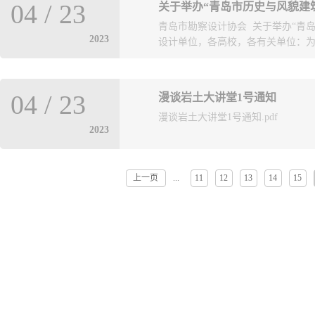
为JPG或PDF,4、每个方案应同时
04
/
23
关于举办“青岛市历史与风貌建
开始组织2023年度优秀QC小组
一份，鼓励辅助以视频动画进行表
青岛市勘察设计协会 关于举办“青
市勘察设计协会。我会将对所报项目
历史城区三年攻坚行动的设计单位，
2023
设计单位，各高校，各有关单位：为积
22日，联系人:许萌 85931913。
城区保护更新指挥部办公室联合审查的
年5月9日 附件1：关于申报、评选20
所附...
2：2023年山东省工程建设（勘察设计
承和发展，配合做好全市历史城区保
设（勘察设计） 优秀 QC 小组成果
04
/
23
漫谈岩土大讲堂1号通知
护更新方案设计竞赛”活动，现将有
汇总表.xls附件5：工程勘察设计质
漫谈岩土大讲堂1号通知.pdf
设局，青岛市历史城区保护更新指挥
2023
市勘察设计协会城市更新与历史文化
城市发展专业委员会二、活动背景自
市把历史城区保护利用作为城市更新
上一页
11
12
13
14
15
...
升历史城区品质，积极导入新兴业态
记忆”的全国历史城区更新典范，重
宜游水平。历史城区是青岛城市的
乡愁。优秀而多元的历史及传统风
市文脉的重要载体。历史建筑保护
新创意开发，实现有机更新。希望
蕴的老城区的关注，并为城市历史
复兴-----激发都市活力再生四、
脉，焕发旧城活力新生为主题，设