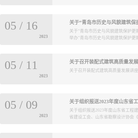
规范》国家标准，本文件为强制性
05
/
16
关于“青岛市历史与风貌建筑保
程技术人员系统掌握对该标准的理解
关于“青岛市历史与风貌建筑保护更
55003-2021标准培训活动，现
2023
举办“青岛市历史与风貌建筑保护更新
范》GB 55003-2021编制背
我会特邀中国建筑科学研究院有限
生：博士，研究员，博导。现任中
2023年4月20日印发后，为推动
长。兼任住房和城乡建设部建筑地
05
/
11
赛评选增设专项组。现将专项组竞
基基础委员会主任委员、中国土木
关于召开装配式建筑高质量发展讲座暨
范围内，并列入历史城区三年攻坚行
委员、中国建筑业协会深基础与地
2023
用的关系，要在保护的基础上，彰
构》编委。具有注册土木工程师（
系，统筹考虑业态功能、夜景亮化
培训时间：2023年6月9日，会期半天
文化内核与建筑艺术美感。2、注重
总署青岛教育培训基地（青岛市市南
对历史资料的保护利用价值进行研判
的单位认真填报回执表，加盖单位公
05
/
09
关于组织报送2023年度山东省
规范要求，确保方案具有可操作性
处，联系人：王一斐，许萌，联系电话：889
关于组织报送2023年度山东省工程
能等低碳环保要求。三、竞赛作品成果
请参训人员认真遵守培训期间主办
2023
省建设工会、山东省勘察设计协会《关于
841mm）参赛图板，图面表达方式
件：培训回执表。青岛市勘察设计协会20
取样、设计思路、设计方案等），
材料分析以及图文并茂的设计说明。3
程建设 （勘察设计）优秀QC小组的通