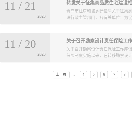
提前介入，担任方案设计协调工作
以及中国石油大学（华东）建筑学院
11
/
21
转发关于征集高品质住宅建设
国建筑设计奖 . 青年建筑师奖），
筑设计研究院精诚合作，配合组织开
对本场报告会中的获奖项目以及六
青岛市住房和城乡建设局关于征集高
榜》，2017年受邀参加意大利佛罗
的一线设计经验，结合对青岛市工
奖项目特点、设计师在设计过程中
2023
设行政主管部门，各有关单位：为促进
秀勘察设计成果竞赛一等奖作品。该
证了方案精准落图，实现规划审批
术发展方向等不同层面，进行了精彩的
北两地块共同构成30小学。设计克
工程的宣传推广工作。刘洋在团队
为南向，同时将各功能区有机串联
的创作热情，帮助年轻同事们进一
技术进步，我局拟组织编制《青岛
行回应。教学区和体育馆通过宽敞
纸设计和优化能力方面，输出自己
11
/
20
关于召开勘察设计责任保险工
推广应用。现就征集高品质住宅建
流平台，打造富有活力的交往空间
的打造。刘洋作为方案设计师，积
关于召开勘察设计责任保险工作座谈
技术应用指南》拟收录的内容主要
合体。 设计师：张锋 张锋：青岛
心并不断探索未知领域，尝试从传统
2023
保险制度实施以来，在转移勘察设计责
技术和其他（1.自主创新，包括新
级注册建筑师，高级工程师。2004
中心：2023年度青岛市优秀勘察
业态等；2.应用创新，包括工程实
人。在近20年的设计生涯中，完成
16.88万平方米，融合会议会展、观光.
新技术总结后进行申报，申报材料格式
重任，作为项目负责人、工程主持
上一页
4
5
6
7
8
...
安全，减少投资风险，增强工程勘
日（星期一）前将申报材料电子版
富的项目管理经验。烟台八角湾国际
日益显现。为积极帮助广大勘察设
供扫描件）一并发送至邮箱zjjscpzc
品。项目位于烟台开发区八角街道,占地1
用保险条款维护自身合法权益，经
局对申报材料进行核实、汇总和筛
目依托第五代会展综合体定位设计,以
会，现将有关事项通知如下:一、 会议
在青岛市住房和城乡建设局网站（网址：htt
浪与白云相交融,再...
地点青岛市勘察设计协会二楼会议室
相关技术培训、交流、宣传贯彻和展
1、 专题报告：勘察设计企业风险
申报材料 青岛市住房和城乡建设局20
报告：工程勘察设计质量责任险保险
85711525) 附件青岛市高品质
2023年11月22日前将参会回执反
所属领域四、信息提供单位五、信息
箱：qkxmsc@126.com（邮
专利、专有技术和其他（1.自主创新，