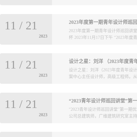
勘察设计协会、青岛市崂山区工程
11
/
21
2023年度第一期青年设计师巡
发的《关于举办“2O23青岛第四届
2023年度第一期青年设计师巡回讲
竞赛的参赛工作，经材料审核、专家
2023
杯 2023年11月17日下午 “2023
等奖50项，现对评选结果予以公示
可向活动组委会书面反映。联系人：于风雷 
岛第四届工程建设领域室内设计大赛优
在青岛理工大学报告厅顺利举办。
大赛”组委会2023年11月30日
11
/
21
设计之星：刘洋 （2023年度
主办，青岛理工大学协办，青岛腾远
设计之星：刘洋（2023年度青年
加了本期讲座活动。 张萍理事长代
2023
案中心主任设计师，高级工程师。从业
人才是行业发展的根基，而青年则
青年设计师风采，协会将在今后坚
次讲堂特别邀请青岛理工大学建筑
有丰富的公建及住宅项目设计经验
动致辞。王兴田教授面对全场青年
11
/
21
“2023青年设计师巡回讲堂”
和设计逻辑来引导方案创作。202
的方向和趋势，他要求青年设计师
“2023青年设计师巡回讲堂”第一
目一线，出色完成多项设计管理工
作品，回馈行业回报社会。 八局发
2023
公司总建筑师，广维建筑研究室主持建
项目有马尔代夫住房部新办公楼项
栋、理工大学设计院刘洪伟、中房设
上合之珠是青岛市地标性、引领性
秀勘察设计成果竞赛一等奖的六项
领衔团队和中建八局设计管理总院
家和观众的阵阵掌声。学术报告结
筑师。曾获得2015年山东省杰出青