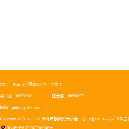
勘察设计责任保险相关的问题、意
排在会上进行交流研讨。 附：1、
座谈会的通知.pdf勘察设计责任保险工
地址：青岛市宁夏路288号一号楼甲
秘书处：88950288
综合部：88950272
邮箱：qdkcsj@163.com
Copyright ©2018 - 2021 青岛市勘察设计协会
犀牛云
鲁ICP备13002669号-1
鲁公网安备 37020202000065号