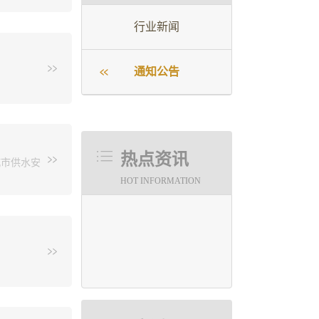
行业新闻
称《规
人员全面
通知公告
通过对各类
防设计、
2）、《消
《建筑防火
义；建筑防火
防研究所资
热点资讯
城市供水安
准化研究
HOT INFORMATION
》、《人
消防研究
参与编写
《无负压
集10余
市勘察设
术奖、中国
直观系统
消防设施
动时间：
生产基
不超过3