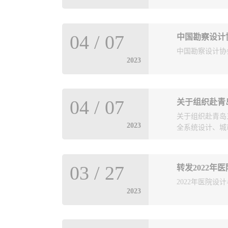
《建筑防火通用规范
04
/
07
中国勘察设计
范》）为强制性
中国勘察设计协会
系统地学习、理
2023
建筑防火设计疑
审查技术水平，我会
防设施通用规范》
通用规范》 GB 
04
/
07
关于组织赴青
设计常见问题、
关于组织赴青岛
深专家授课。王
2023
全系统设计、城
工作。近年来参
员密集场所消防
所副研究员，一
水泵、智能电机
《消防设施通用
03
/
27
转发2022年
给水设备》等多
项，主持、参与
2022年医院设计
计协会拟于近日
标准创新贡献奖
2023
地了解供水设备
通用规范》GB...
计划4月中旬，
地、听取企业介