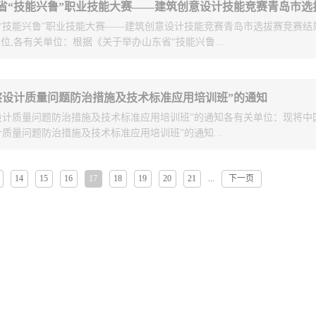
方式：固定地点集中乘车，具体地点另行通知。五、活动报名：有意向参
邮件方式，于4月11日前发送到协会秘书处，邮箱地址：qkxmsc@126.co
“技能兴鲁”职业技能大赛——建筑创意设计技能竞赛青岛市选拔赛竞赛结
系电话，85931913。 附：活动报名回执表 青岛市勘察
位,各有关单位：根据《关于举办山东省“技能兴鲁...
..
—建筑创意设计技能竞赛青岛市选拔赛的通知》青勘设协字[2023]2号）文
察设计质量问题防治措施及技术标准应用培训班”的通知
单位积极参赛。本次选拔赛本着公开、公平、公正的原则组织专家对参赛
设计质量问题防治措施及技术标准应用培训班”的通知各有关单位：现将中
过专家委员会对基础理论和现场快题综合评分、并在青岛市勘察设计信息
质量问题防治措施及技术标准应用培训班”的通知...
名，二等奖5名，三等奖7名，共14名。现予以公布。 附件：青岛市建筑创
单 青岛市勘察设计协会 2023年3月9日附件：青岛市建筑创意设计技能选
名单位名称安红光青岛腾远设计事务所有限公司郭川青岛市公用建筑设计研
14
15
16
17
18
19
20
21
下一页
...
根据自身需要，自愿选择参会，如需参会的，请根据要求自主办理。 2023
名单位名称刘焕文山东绿城青和建筑设计有限公司李佳泰青岛市建筑设计研
2023〕8号：关于在线举办“勘察设计质量问题防治措施及技术标准应用培
青岛市公用建筑设计研究院有限公司朱云龙青岛北洋建筑设计有限公司喻
院集团股份有限公司 三等奖 姓名单位名称肖喜潮青岛市旅游规划建筑设
岛腾远设计事务所有限公司王卫锋青岛市旅游规划建筑设计研究院有限公
设计研究院有限公司朱凯青岛中景设计咨询股份有限公司连婉彤青岛市建
限公司赵子棋青岛市建筑设计研究院集团股份有限公司