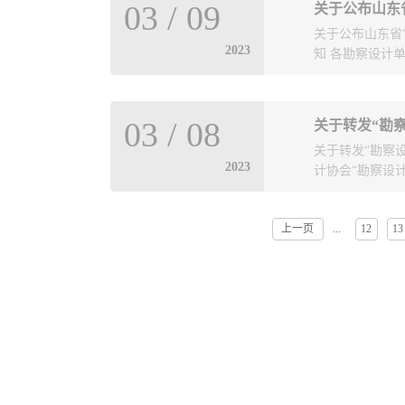
人）。四、出行
03
/
09
请将人员信息通过
关于公布山东省
人：许萌，联
2023
知 各勘察设计单
会 &.
”职业技能大赛
03
/
08
关于转发“勘
我市各勘察设计
关于转发“勘察
了匿名阅卷。通
2023
计协会“勘察设计
共评出一等奖2
能选拔赛获奖名
单 一等奖 姓
上一页
12
13
...
转发给你们，请
司 二等奖 姓
日 中设协字〔
份有限公司刘栋
通知.docx
市建筑设计研究
限公司李泖锟青
青岛市公用建筑
究院集团股份有