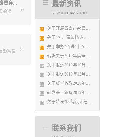
加的单位
最新资讯
关于公布山东省“技能兴鲁”职业技能大赛——建筑创意设计技能竞赛青岛市选拔赛竞赛结果的通知
m,联系
果的通
NEW INFORMATION
设计协
关于开展青岛市勘察设计行业品牌建设工作的申报通知
145
关于“AI、建筑防火、钢结构”案例分析、实操集中培训活动延期的通知
件精神，
146
人员进行
关于举办“奋进‘十五五’ 科技谱新篇 —2026青岛住建科技创新交流会”的通知
147
国勘察设
网公示，
转发关于2019年度全国勘察设计注册工程师执业资格考试工作有关问题的通知
148
意设计技
关于报送2019年10月份勘察设计经济形势月报有关工作的通知
拔赛获奖名
149
究院有限公
关于报送2019年12月份勘察设计经济形势月报有关工作的通知
150
年3月8
究院集团股
关于减半收取2020年度会费的决定
训班”的
151
晓月青岛
计研究院有
转发关于领取2019年度山东省建筑信息模型（BIM）技术应用大赛获奖证书的通知
152
司李越睿
关于转发“医院设计与建造论坛”的通知
153
筑设计研
联系我们