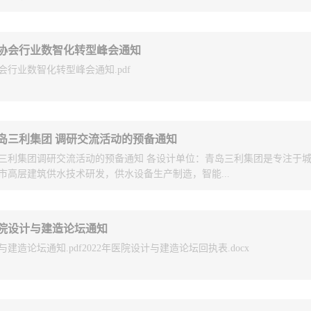
》 GB 55037-2022、《消防设施通用规范》GB 55036-2022（以下简
协会行业数智化转型峰会通知
工程建设标准，全部条文须严格执行。为帮助工程设计人员、施工图审查
行业数智化转型峰会通知.pdf
解《规范》的主要内容、编制背景，掌握《规范》 的实际应用方法，并
难问题的解析，指导开展后续工程设计、图纸审查工作，推动提升我市消
定于2023年4月26-27日举办《建筑防火通用规范》 （GB 55037-202
（GB 55036-2022）培训，现将有关事项通知如下：一、 培训内容：
55037-2022、《消防设施通用规范》GB 55036-2022编制背景、条文释
岛三利集团 调研交流活动的预备通知
疑难问题解析等。二、 授课专家：本次培训我会特邀应急管理部天津消
三利集团调研交流活动的预备通知 各设计单位：青岛三利集团是专注于
宗存：应急管理部天津消防研究所副研究员，主要从事建筑防火和消防标
市高层建筑供水技术研发，供水设备生产制造，智能...
与完成了两部全文强制工程建设消防规范和国家标准《建筑设计防火规范
安全管理》等20项国家及行业标准的编制工作。杨丙杰：应急管理部天津
级注册消防工程师，长期从事自动灭火技术应用研究和消防标准化工作，
、净水设备等供水领域系列产品设计研发的专业化集团公司，主持编写了
规范》、《自动喷水灭火系统设计规范》等国标、行标、地标、标准设计图
医院设计与建造论坛通知
项行业标准，是国内供水设备的领军企业。日前，应青岛三利集团邀请，
国家级项目6项，省部级项目4项，消防救援局项目2项；获公安部科学技
与建造论坛通知.pdf2022年医院设计与建造论坛回执表.docx
组织赴青岛三利集团开展调研交流活动，帮助工程设计行业专业技术人员
、华夏建设科学技术奖等多项科技奖励。三、 培训时间：2023年4月26《
生产、设计及施工安装的相关情况，现将有关事项预先通知如下：一、活
具体时间另行通知， 活动为期半天。二、调研方式：参观三利集团城阳区
绍并座谈交流。三、参与人员：各会员单位相关专业技术负责人（每单位