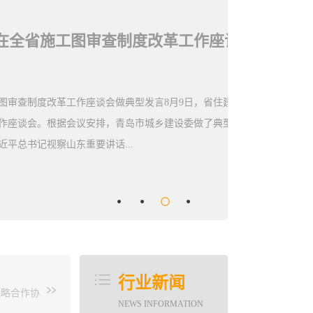
青岛市城乡建设委在全省施工图审查制度改革工作座谈会做典型发言
度改革工作座谈会做典型发言8月9日，省住建厅
。根据会议安排，青岛市城乡建设委做了典型发
视察山东重要讲话...
决策及“放管服”改革部署要求，总结交流上半年工
改革部署，讨论施工图审查政府购买服务、数字化审
人员包括各市住房城乡建设局（城乡建委）分管
任，施工图审查机构主要负责人，部分勘察设计
行业新闻
门有关负责同志出席。市城乡建设委的经验主要
战略合作协
NEWS INFORMATION
服务，规范进行资金审核、拨付。建立施工图审查