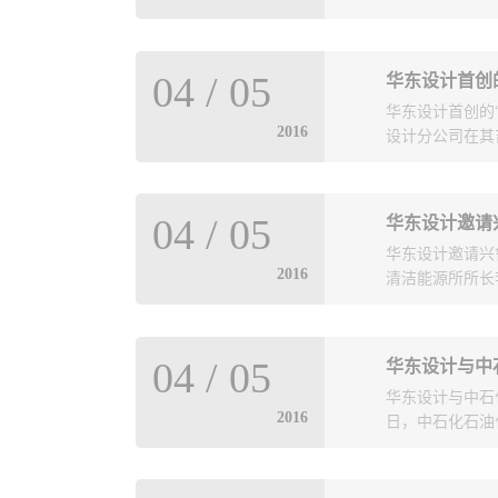
好地发挥作用”这
导对勘察测绘院
面反制的立体化
裁Christian
04
/
05
华东设计首创
代表双方在协议
息”防打一体化的
华东设计首创的
段。签约仪式上，A
2016
力、反应迅速、
设计分公司在其吉
院）集团旗下，
催化剂、吸附剂以
一支“特别能打胜
了“共同成功”
“服务大局、服务
配套设备研发”
Christian
04
/
05
华东设计邀请
保障中心作用，
林设计院、大连
的专利供应商，
华东设计邀请兴
岩干馏炉和循环
满意。王总向客人
宝华、吕凤华、
2016
清洁能源所所长
专家认为，该干
国内炼化市场的
效率；解决了半
同运用国际标准
化床燃烧技术，
的“共同成功”。
发部和工艺室相
为国内首创，符
04
/
05
空分介绍了俄罗
期将对该成果进
华东设计与中石
作意向。兴鲁空
2016
日，中石化石油
和设备制造能力
李广宇详细介绍
情况及目前存在
工艺与选择性催