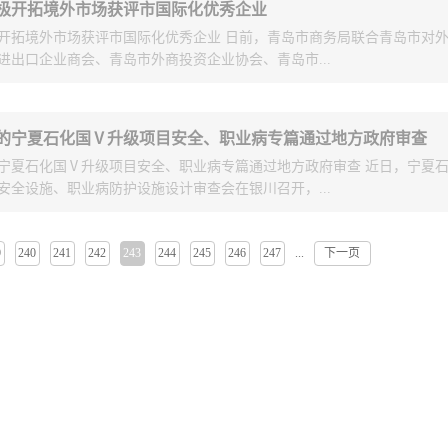
科技发展有限公司是专业设计、制造空分设备的企业。兴鲁空分EPC制氧
极开拓境外市场获评市国际化优秀企业
师等相关专家和设计人员等参加了此次交流。IHCC技术是石科院自主开
5000Nm³/h，分馏塔整体运输能力最大达到15000Nm³/h。华能清洁能源所是
开拓境外市场获评市国际化优秀企业 日前，青岛市商务局联合青岛市对
术，可大幅度降低干气和焦炭产率、不外甩油浆，并能扩展催化裂化工艺
洁能源技术研发机构，是国内首座IGCC电厂气化工艺的提供者和气化炉
进出口企业商会、青岛市外商投资企业协会、青岛市...
技术与加氢处理技术的协同和整合，发挥各单元技术的优势，使目的产品
GCC领域具有丰富的经验。
科院专家主要从工艺理念、工艺开发关键步骤、工艺创新点、工艺流程竞
IHCC技术进行了详细介绍。华东设计对IHCC技术给予了较高评价，并就
选了2015年度我市国际化优秀企业，海工英派尔工程有限公司荣获青岛市
行了探讨、交流。由于IHCC技术优势明显，并能为炼厂带来可观的经济
的宁夏石化国Ⅴ升级项目安全、职业病专篇通过地方政府审查
称号。海工英派尔工程有限公司是中国海洋石油总公司旗下的、集工程项目
对该技术表现出浓厚的兴趣。此次交流使分公司设计人员对IHCC的技术
宁夏石化国Ⅴ升级项目安全、职业病专篇通过地方政府审查 近日，宁夏
一体的全资工程公司，高新技术企业。其主要业务包括炼化、油气储运、
为分公司将来承接相关设计业务做了技术储备。
安全设施、职业病防护设施设计审查会在银川召开，...
程五个板块，市场遍布全国二十多个省市及海外。公司具有化工、石化、
石油天然气行业油气库甲级、油气处理加工乙级以及市政公用行业（热力
）乙级、建筑乙级设计资质和三类压力容器、各类压力管道长输管道设计
9
240
241
242
243
244
245
246
247
下一页
...
长任旭升，宁夏石化规划、安全环保部门负责人出席审查会，华东设计分
资质，具备以设计为主导的工程总承包（EPC）能力。专业配置设有工艺
安全专业、工艺专业设计人员参加审查。分公司设计人员分别就项目安全
备、机械、自控、电气、电信、给排水、燃气、热工、暖通、建筑、结构
计专篇向与会专家和领导进行了汇报。审查专家从监督管理办法、工艺管
、概预算和经济评价等20余个专业，专业配置齐全，技术力量雄厚。有几
设计及选型等方面提出了建议。最后，与会专家对分公司所做的工作给与
东省或石油化工行业优秀工程设计奖；主编或参编多项国家设计标准和设
此次安全审查的顺利通过，促进了宁夏石化国五汽油质量升级项目的顺利
或实用新型专利技术；曾被授予“青岛市十佳设计院”、“青岛金桥工程先进
产经营守法合规。
级信誉企业”等称号；2002年后连续进入全国工程总承包百强企业行列，在
英派尔工程有限公司拥有设计、采购、施工管理及工程总包所需要的完整
队伍，EPC总承包经验丰富，管理精细，具备为石油化工、油气储运和油
包服务的能力。公司已完成工程总承包项目近二十项，总承包合同额逐年