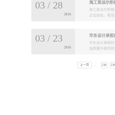
市兴鲁空分设备
03
/
28
海工英派尔积
主持、郝希仁大
30Nm³/h到6
海工英派尔积极
产轻质油的新技
团公司直属的清
2016
企业协会、青岛
度强化催化裂化
国内煤气化及I
于最佳水平。石
用效果等方面对
服务外包协会评
与石科院专家进
03
/
23
华东设计承担
10强企业荣誉
一些地方炼厂已
华东设计承担的
设计、总承包为
为全面的了解，
2016
油质量升级项目
保和油田地面工
甲级设计资质、
排水、环境卫生
上一页
238
23
...
银川市安监局局
有工程咨询甲级
工程师尹恩杰和
储运、总图、设
业病防护设施设
环保、安全卫生
问题、通风设施
设计获全国或山
定和高度评价。
获得几十项发明
保了建设单位生
“青岛市AAA
高的声誉。海工
构和配套的职工
程项目提供总承