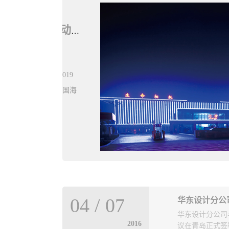
青岛市勘察测绘研究院为庆祝人民海军成立70周年活动提供强力测绘应急保障工作
岛市勘察设计协
障工作2019
书长的决定”，决
近海域检阅中国海
同意吸收中冶东方
备、全力参与，
对技术培训活动适
完成了无人机管
术培训活动中，
挥部委托，负责
会员区别取费标
到任务后，第一时
04
/
07
华东设计分公
会员大会通报取
建制的扁平化指
华东设计分公司与
2016
议在青岛正式签署
岛市勘察设计协
立起紧密有效的