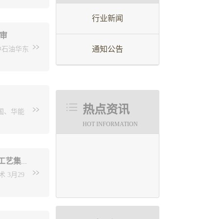
的计划性、预算编制的科学性；联合市财政局对
行业新闻
、调度。2加强施工图审查服务绩效评价，并和资
audel分别
评审
入新阶
查机构强化审查服务，确保审查机构为社会提供优
通知公告
中石油华东
法国石油研究
图审查服务效率，将审查时限控制在法定时限的
许可）、
z先生阐述
型项目不超过8个工作日、中小型项目不超过5个
庆对
项目不超过4个工作日、中小型项目不超过3个工
东北炼化吉
，是令人尊重
强服务意识，通过容缺受理、创新工作模式、分
吨/天油页
项目表示
热点资讯
国、华能
家意见。
先生探讨了
建设项目尽快完成施工图设计文件审查，早日进
提高干馏
HOT INFORMATION
项目上共
查试点工作，争取早日实现建设单位“不用跑一
用循环流
实现双方
炉及加热炉
量；兴鲁
分公司近
华东设计与中石化石油化工科学研究院交流选择性加氢工艺与选择性催化裂化工艺集成技术
步达成合
3月29
专利技术
源所所长
电厂的运行
认可。苏州
程师肖立刚