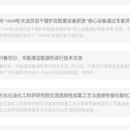
每月台账动态更新制度，提高资金拨付
全市施工图审查购买服务工作进行指导
 Dupraz出席仪式，分公司副总经理王书旭、Axens公司区域销售经理Stephane Cl
的“1000吨/天油页岩干馏炉及配套设备研发”核心设备通过专家
上签字。此次协议的签署，标志着双方优势互补、强强联合、创新合作进
金拨付工作进行挂钩。3指导施工图审
“1000吨/天油页岩干馏炉及配套设备研发”核心设备通过专家评审 日前，
xens公司高级执行副总裁Christian Dupraz介绍，Axens隶属于IFP（
质高效的服务。要求审查机构提高施工
林分院组织召开了“1000吨/天油页岩干馏炉及...
致力于为炼油、石化、天然气和替代燃料行业提供先进的工艺技术（工艺
及服务（技术支持、咨询），是世界顶级专利供应商。Christian Dupra
一半以内，设计文件审查时限压缩至大
的公司理念，期待双方实现优势互补的更好的长期合作。分公司总经理王国
工作日；勘察报告审查时限压缩至大型
核心设备专家审查会。来自吉林石化公司、吉林成大弘晟能源有限公司、
 Dupraz先生一行的到来表示热烈的欢迎，称赞Axens公司是“年轻的百年老店”
兴鲁空分、华能清洁能源所进行技术交流
作日。同时，要求各审查机构进一步增
华凯设计院的五位专家受邀参加审查。与会专家对项目中的核心设备1000
为中国改革开放三十年炼化事业的发展做出了贡献，我方对过去合作过的
鲁空分、华能清洁能源所进行技术交流 3月28日，兴鲁空分销售总监颜爱
流化床加热炉图纸等有关技术文件资料进行了审查，经过充分讨论形成专
介绍了分公司在国内炼油领域的地位和作用，同时与Christian Dupraz
步审查、分步发放合格书等方式，力促
李广宇应邀到华东设计,与分公司项目管理部、市场开...
馏炉可以减少布气结构在干馏炉内所占空间，增加布气、布料的均匀性，
发展形势，并表达了期待双方实现国际项目市场信息共享、在适当的国际
入施工环节。4积极探索开展数字化审
焦无法利用的问题，从而起到节约能源，减少污染环境的作用；加热炉采
和中国元素的愿望。王总表示会后将本着友好合作精神执行好协议，努力
填补了管式加热炉在油页岩行业没有应用的空白；1000吨/天油页岩干馏
次”。
关技术人员进行了交流。此次交流澄清了俄罗斯阿穆尔上游项目氮气消耗
合国家及行业现有规范，各项指标先进，具备工业化应用条件。工程建设
斯镍厂锅炉燃气配套项目的基本情况、主要技术参数及性能要求，双方初
行正式验收。
化石油化工科学研究院交流选择性加氢工艺与选择性催化裂化工艺集成技术 
分具有空分技术和成套设备制造能力，华能所具有气化技术工艺包能力、
化工科学研究院专家来华东设计分公司,就选择性加氢...
；但二者缺少工程化能力和相应的资质，需要寻找合作伙伴。华能清洁能
了华能两段干法气化的发展历程、应用业绩、技术特点、目前天津IGCC
的问题，其气化技术各项指标优于SHELL等国外气化技术，得到国内外
化裂化工艺集成技术(IHCC)与华东设计专家进行了交流。分公司副总工