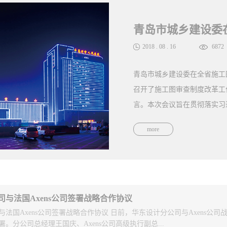
2018
.
08
.
16
6872
青岛市城乡建设委在全省施工图审查制
召开了施工图审查制度改革工作座谈会
言。本次会议旨在贯彻落实习近平总书记
more
精神和省委、省政府新旧动能转换重大
作。会议主要研究贯彻落实“放管服”
查、多审合一改革的思路和举措。参会
领导、勘察设计科（处）长、抗震办主
司与法国Axens公司签署战略合作协议
单位代表；邀请省人防、公安消防等部
法国Axens公司签署战略合作协议 日前，华东设计分公司与Axens公司
。分公司总经理王国庆、Axens公司高级执行副总...
包括：1积极开展政府购买施工图审查