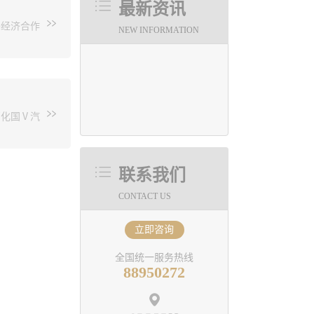
能力从
最新资讯
发的一项多
中国华能集
外经济合作
功能，深
NEW INFORMATION
供货商，在
选择性处
争力及应
相关问题
服务外包
效益，目前
的咨询、
特点有了较
石化国Ⅴ汽
橡胶、环
医药行业
、燃气、
资质，具
联系我们
公司副总
、安装、
设施、职
、消防、
CONTACT US
道的设计
十项工程
了充分肯
计规范；
立即咨询
进行，确
集体”、
业界享有较
全国统一服务热线
88950272
的组织机
田地面工
提高，项