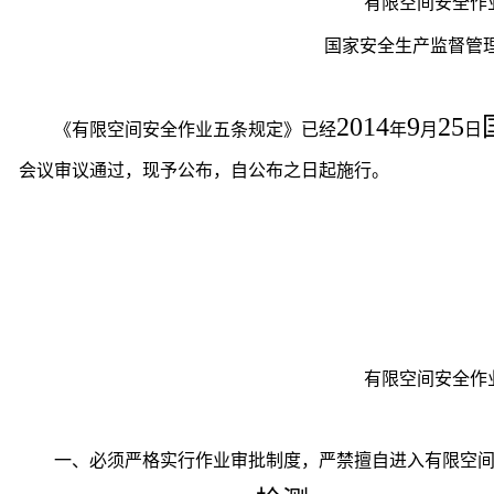
有限空间安全作
国家安全生产监督管
2014
9
25
《有限空间安全作业五条规定》已经
年
月
日
会议审议通过，现予公布，自公布之日起施行。
有限空间安全作
一、必须严格实行作业审批制度，严禁擅自进入有限空