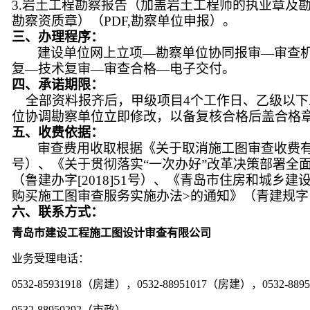
3.
岩土工程勘察报告（加盖岩土工程师的执业章及
勘察资质章）（PDF,勘察单位申报）。
三、办理程序：
建设单位网上立项—勘察单位协同报审—审查
复—技术复审—审查合格—电子交付。
四、承诺期限：
全部资料报齐后，甲级项目4个工作日、乙级以下
位协调勘察单位立即修改，以备复核合格后盖合格
五、收费依据：
审查费用收取根据《关于取消施工图审查收费有关
号）、《关于贯彻落实“一次办好”改革决策部署全
（鲁建办字[2018]51号）、《青岛市住房和城乡
购买施工图审查服务实施办法>的通知》（青建规字〔
六、联系方式：
青岛市建设工程施工图设计审查有限公司
业务受理电话：
0532-85931918
（房建），0532-88951017（房建），0532-88
0532-88950292
（市政）