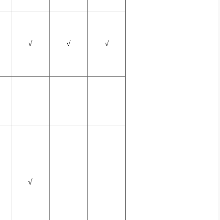
√
√
√
√