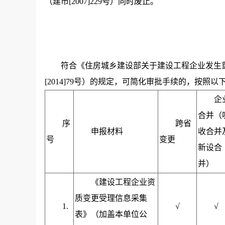
（建市[2007]229号）同时废止。
符合《住房城乡建设部关于建设工程企业发生
[2014]79号）的规定，可简化审批手续的，按照
企
合并（
序
跨省
申报材料
收合并
号
变更
新设合
并）
《建设工程企业资
质变更受理信息采集
1.
√
√
表》（加盖本单位公