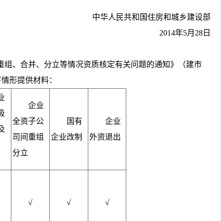
中华人民共和国住房和城乡建设部
2014年5月28日
重组、合并、分立等情况资质核定有关问题的通知》（建市
以下情形提供材料：
业
企业
吸
全资子公
国有
企业
及
司间重组
企业改制
外资退出
分立
√
√
√