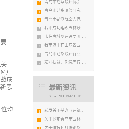
青岛市勘察设计协会党支部召开党史学习教育专题组织生活会
2
青岛市勘察测绘研究院参加第29届国际制图大会并荣获3项国际大奖
3
青岛市勘测院全力保障自然灾害普查区县级质检汇交工作
4
我市成功组织园林景观设计创意职业技能竞赛
5
市住房城乡建设局 组织设计人员能力提升培训会
6
》要
我市选手在山东省园林景观设计创意职业技能竞赛中勇夺佳绩
7
青岛市勘察设计行业民事纠纷调解协调中心正式揭牌成立
8
精准扶贫，你我同行 ——协会荣获全市2018年度脱贫攻坚和扶贫协作先进集体
记关于
9
IM）
实战成
全新思
最新资讯
NEW INFORMATION
单位均
转发关于举办《建筑电气与智能化通用规范》 GB55024-2022公益宣贯的通知
1
关于公布青岛市园林景观设计创意职业技能选拔赛获奖结果的通知
2
关于催报10月份勘察设计经济形势月报的通知
3