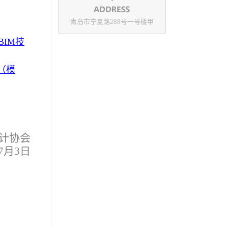
青岛市宁夏路288号一号楼甲
IM技
（模
计协会
年7月3日