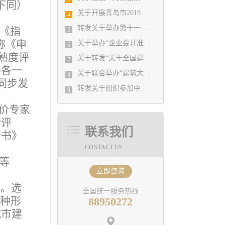
下同）
关于开展青岛市2019年度勘察设计行业 优秀企业、优秀企业管理者、先进工作者 评选活动的通知
4
转发关于举办第十一届“创新杯”建筑信息模 型（BIM）应用大赛的通知
《指
5
称《申
关于举办“企业会计准则新变化与税收新政策解读、工程勘察设计企业最新会计准则实务操作与税务全面筹划培训班”的通知
6
熟度评
关于转发“关于全国建筑设计行业创新创优学术峰会的通知” 的通知
7
件各一
关于联合举办“建筑大家学术报告会、青年建筑师设计专场报告会等系列学术活动的通知
8
同步发
转发关于组织参加中设协“《建筑隔震设计标准》宣贯暨建筑抗震设计新技术及疑难问题解析培训班”的通知
9
价专家
行评
联系我们
请书》
CONTACT US
等
立即咨询
点。选
全国统一服务热线
多种形
88950272
城市建