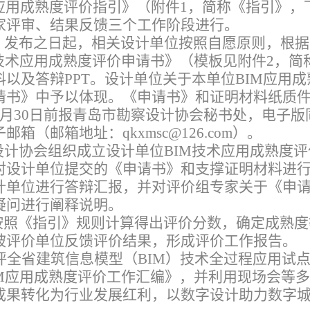
应用成熟度评价指引》（附件1，简称《指引》，
家评审、结果反馈三个工作阶段进行。
》发布之日起，相关设计单位按照自愿原则，根据
技术应用成熟度评价申请书》（模板见附件2，简
以及答辩PPT。设计单位关于本单位BIM应用成
请书》中予以体现。《申请书》和证明材料纸质
月30日前报青岛市勘察设计协会秘书处，电子版
（邮箱地址：qkxmsc@126.com）。
设计协会组织成立设计单位BIM技术应用成熟度评
对设计单位提交的《申请书》和支撑证明材料进
计单位进行答辩汇报，并对评价组专家关于《申
疑问进行阐释说明。
按照《指引》规则计算得出评价分数，确定成熟度
被评价单位反馈评价结果，形成评价工作报告。
评全省建筑信息模型（BIM）技术全过程应用试
IM应用成熟度评价工作汇编》，并利用现场会等
成果转化为行业发展红利，以数字设计助力数字