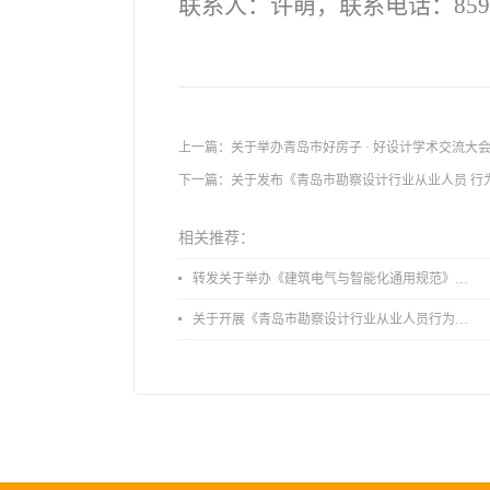
联系人：许萌，联系电话：8593
上一篇：
关于举办青岛市好房子 · 好设计学术交流大
下一篇：
关于发布《青岛市勘察设计行业从业人员 行
相关推荐：
转发关于举办《建筑电气与智能化通用规范》 GB55024-2022公益宣贯的通知
关于开展《青岛市勘察设计行业从业人员行为导则》、《青岛市住宅工程设计审查品质提升指引（2026版）》宣贯活动的通知