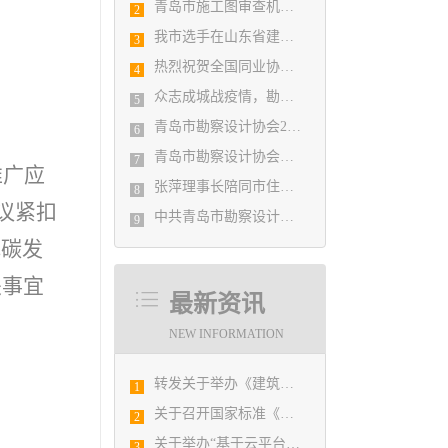
青岛市施工图审查机构第八次联席会议成功举办
2
我市选手在山东省建筑设计BIM技术应用技能竞赛取得佳绩
3
热烈祝贺全国同业协会共庆新中国成立七十周年大会在广州成功举办 我市工程勘察设计行业获得多项荣誉称号
4
众志成城战疫情，勘察设计行业在行动
5
青岛市勘察设计协会2020年度第一次理事会顺利召开
6
青岛市勘察设计协会陪同市住房和城乡建设局刘波副局长走访调研会员单位
7
推广应
张萍理事长陪同市住房和城乡建设局赴陇南开展东西部扶贫协作工作
8
会议紧扣
中共青岛市勘察设计协会党支部日前召开民主生活会
9
低碳发
关事宜
最新资讯
NEW INFORMATION
转发关于举办《建筑电气与智能化通用规范》 GB55024-2022公益宣贯的通知
1
关于召开国家标准《绿色建筑评价标准》 （GB/T 50378-2019）宣贯培训会议的预备通知
2
关于举办“基于云平台的广域网下多方BIM协同平台及BIM实际工程应用研讨会”的通知
3