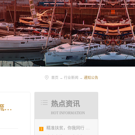
首页
→
行业新闻
→
通知公告
热点资讯
关于举办“奋进‘十五五’ 科技谱新篇 —2026青岛住建科技创新交流会”的通知
HOT INFORMATION
精准扶贫，你我同行 ——协会荣获全市2018年度脱贫攻坚和扶贫协作先进集体
1