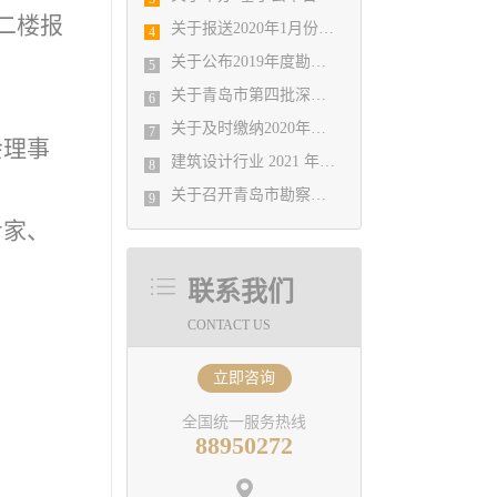
二楼报
关于报送2020年1月份勘察设计经济形势 月报有关工作的通知
4
关于公布2019年度勘察设计行业 优秀企业、优秀企业管理者、先进工作者评选结果的通知
5
关于青岛市第四批深基坑工程评审专家入库人员公示
6
关于及时缴纳2020年会费的温馨提示
7
会理事
​建筑设计行业 2021 年院长论坛
8
​关于召开青岛市勘察设计协会2021年度第一次理事会的通知
9
专家、
联系我们
CONTACT US
立即咨询
全国统一服务热线
88950272