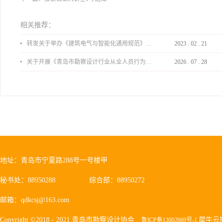
相关推荐：
转发关于举办《建筑电气与智能化通用规范》 GB55024-2022公益宣贯的通知
2023
.
02
.
21
关于开展《青岛市勘察设计行业从业人员行为导则》、《青岛市住宅工程设计审查品质提升指引（2026版）》宣贯活动的通知
2026
.
07
.
28
地址：青岛市宁夏路288号一号楼甲
秘书处：88950288
综合部：88950272
邮箱：qdkcsj@163.com
Copyright ©2018 - 2021 青岛市勘察设计协会
犀牛云
鲁ICP备13002669号-1