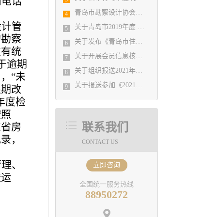
和电话
青岛市勘察设计协会暨施工图审查公司2019年度工作总结会议顺利召开
4
设计管
关于青岛市2019年度 优秀企业、优秀企业管理者、先进工作者评选结果公示的通知
5
的勘察
关于发布《青岛市住宅设计质量提升指引》 的通知
6
次有统
关于开展会员信息核对工作的通知
7
于逾期
关于组织报送2021年度山东省工程建设（勘察设计） 优秀QC小组的通知
8
，“未
关于报送参加《2021年度山东省优秀工程勘察设计成果竞赛》有关事宜的通知
限期改
9
年度检
按照
东省房
联系我们
记录，
CONTACT US
管理、
立即咨询
送运
全国统一服务热线
88950272