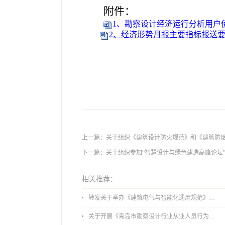
附件：
1、勘察设计经济运行分析用户使用
2、经济形势月报主要指标报送要求
上一篇：
关于组织《建筑设计防火规范》和《建筑防
下一篇：
关于组织参加“智慧设计与绿色建造高峰论坛
相关推荐：
转发关于举办《建筑电气与智能化通用规范》 GB55024-2022公益宣贯的通知
关于开展《青岛市勘察设计行业从业人员行为导则》、《青岛市住宅工程设计审查品质提升指引（2026版）》宣贯活动的通知