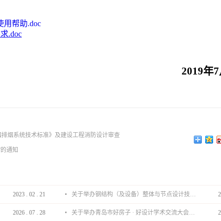
帮助.doc
.doc
2019
年7
烟排烟系统技术标准》及建设工程消防设计审查
”的通知
2023
.
02
.
21
关于举办钢结构（及设备）整体与节点设计技术分享会的通知
2
2026
.
07
.
28
关于举办青岛市好房子 · 好设计学术交流大会的通知
2