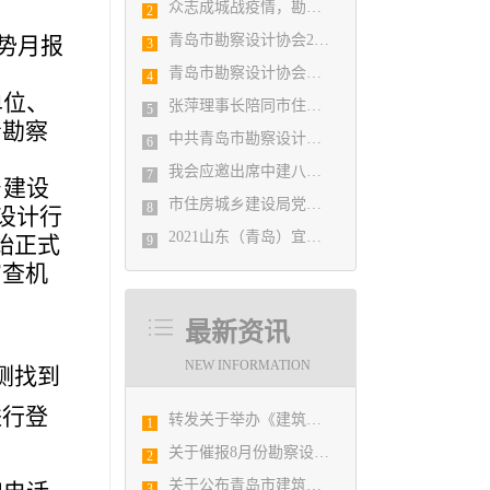
众志成城战疫情，勘察设计行业在行动
2
：
青岛市勘察设计协会2020年度第一次理事会顺利召开
势月报
3
青岛市勘察设计协会陪同市住房和城乡建设局刘波副局长走访调研会员单位
4
单位、
张萍理事长陪同市住房和城乡建设局赴陇南开展东西部扶贫协作工作
5
青勘察
中共青岛市勘察设计协会党支部日前召开民主生活会
6
我会应邀出席中建八局四公司设计管理研究院揭牌仪式
7
乡建设
市住房城乡建设局党组书记、局长陈勇调研市勘察设计协会及所属审图机构
8
设计行
2021山东（青岛）宜居博览会盛大开幕
始正式
9
审查机
最新资讯
NEW INFORMATION
的右侧找到
进行登
转发关于举办《建筑电气与智能化通用规范》 GB55024-2022公益宣贯的通知
1
关于催报8月份勘察设计经济形势月报的通知
2
关于公布青岛市建筑设计BIM技术应用技能选拔赛获奖结果的通知
3