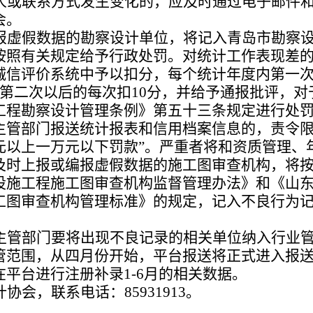
人或联系方式发生变化的，应及时通过电子邮件
会。
报虚假数据的勘察设计单位，将记入青岛市勘察
按照有关规定给予行政处罚。对统计工作表现差
诚信评价系统中予以扣分，每个统计年度内第一
第二次以后的每次扣10分，并给予通报批评，对
工程勘察设计管理条例》第五十三条规定进行处罚
主管部门报送统计报表和信用档案信息的，责令
元以上一万元以下罚款”。严重者将和资质管理、
及时上报或编报虚假数据的施工图审查机构，将
设施工程施工图审查机构监督管理办法》和《山
工图审查机构管理标准》的规定，记入不良行为
主管部门要将出现不良记录的相关单位纳入行业
管范围，从四月份开始，平台报送将正式进入报
平台进行注册补录1-6月的相关数据。
会，联系电话：85931913。