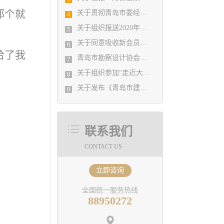
那个就
关于贯彻青岛市委经济运行应急保障指挥部《关于积极发挥行业协会商会作用支持企业复工复产的通知》文件精神的实施意见
4
关于组织报送2020年度山东省工程建设（勘察设计）优秀QC小组的通知
5
关于同意吸收新会员单位的决定
6
给了我
青岛市勘察设计协会通知
7
关于组织参加“走近大师系列论坛（第八期）—包赞巴克· 与城市共生的建筑”活动有关事项的通知
8
关于发布《青岛市建筑工程设计质量提升指引》（2021修订版）的通知
9
联系我们
CONTACT US
立即咨询
全国统一服务热线
88950272