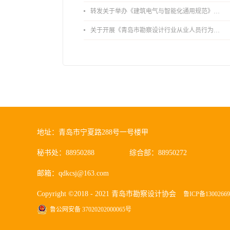
转发关于举办《建筑电气与智能化通用规范》 GB55024-2022公益宣贯的通知
关于开展《青岛市勘察设计行业从业人员行为导则》、《青岛市住宅工程设计审查品质提升指引（2026版）》宣贯活动的通知
地址：青岛市宁夏路288号一号楼甲
秘书处：88950288
综合部：88950272
邮箱：qdkcsj@163.com
Copyright ©2018 - 2021 青岛市勘察设计协会
鲁ICP备1300266
鲁公网安备 37020202000065号