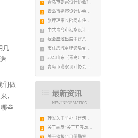
青岛市勘察设计协会2020年度第一次理事会顺利召开
2
青岛市勘察设计协会陪同市住房和城乡建设局刘波副局长走访调研会员单位
3
张萍理事长陪同市住房和城乡建设局赴陇南开展东西部扶贫协作工作
4
中共青岛市勘察设计协会党支部日前召开民主生活会
5
我会应邀出席中建八局四公司设计管理研究院揭牌仪式
6
明几
市住房城乡建设局党组书记、局长陈勇调研市勘察设计协会及所属审图机构
7
2021山东（青岛）宜居博览会盛大开幕
造
8
青岛市勘察设计协会 第五届二次会员代表大会纪要
9
我们做
最新资讯
起来，
NEW INFORMATION
，哪些
转发关于举办《建筑电气与智能化通用规范》 GB55024-2022公益宣贯的通知
1
关于转发“关于开展2019山东省勘察设计协会建筑创作展暨第六届山东省优秀建筑设计方案竞赛活动”的通知
2
关于催报11月份勘察设计经济形势月报的通知
3