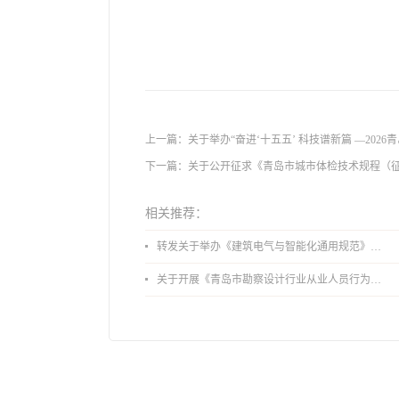
上一篇：
关于举办“奋进‘十五五’ 科技谱新篇 —202
下一篇：
关于公开征求《青岛市城市体检技术规程（
相关推荐：
转发关于举办《建筑电气与智能化通用规范》 GB55024-2022公益宣贯的通知
关于开展《青岛市勘察设计行业从业人员行为导则》、《青岛市住宅工程设计审查品质提升指引（2026版）》宣贯活动的通知