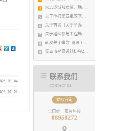
众志成城战疫情，勘察设计行业在行动
4
关于申报第四批深基坑工程专家库的通知
5
关于转发《关于举办《建筑设计防火规范》（GB50016）和《建筑防烟 排烟系统技术标准》GB51251-2017及建设工程消防设计审 查验收管理规定疑难解析答疑培训班的通知》的通知
6
关于组织参与工程勘察设计行业参与“一带一路”建设专题调研的通知
7
转发关于举办“建设工程消防设计审查及超限高层建筑工程抗震设防专项审查”的大师讲座的通知
8
青岛市勘察设计协会2021年第一次理事会 关于吸收新会员单位的决定
9
联系我们
026
.
08
.
04
CONTACT US
026
.
07
.
21
立即咨询
全国统一服务热线
88950272