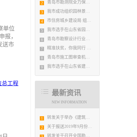
青岛市勘测院全力保障自然灾害普查区县级质检汇交工作
2
我市成功组织园林景观设计创意职业技能竞赛
3
市住房城乡建设局 组织设计人员能力提升培训会
4
察单位
我市选手在山东省园林景观设计创意职业技能竞赛中勇夺佳绩
5
申报，
青岛市勘察设计行业民事纠纷调解协调中心正式揭牌成立
6
发送市
精准扶贫，你我同行 ——协会荣获全市2018年度脱贫攻坚和扶贫协作先进集体
7
青岛市施工图审查机构第八次联席会议成功举办
8
我市选手在山东省建筑设计BIM技术应用技能竞赛取得佳绩
9
位总工程
最新资讯
NEW INFORMATION
转发关于举办《建筑电气与智能化通用规范》 GB55024-2022公益宣贯的通知
1
关于报送2019年9月份勘察设计经济形势月报有关工作的通知
2
4日
转发关于召开全国勘察设计行业庆祝新中国成立70周年大会暨中国勘察设计协会六届二次会员代表大会的通知
3