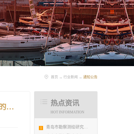
首页
→
行业新闻
→
通知公告
热点资讯
关于转发“关于举办2026年度甲级工程勘察单位总工程师培训班”的通知
HOT INFORMATION
青岛市勘察测绘研究院参加第29届国际制图大会并荣获3项国际大奖
1