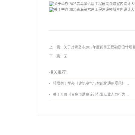
上一篇：
关于对青岛市2017年度优秀工程勘察设计项
下一篇：无
相关推荐：
转发关于举办《建筑电气与智能化通用规范》 GB55024-2022公益宣贯的通知
关于开展《青岛市勘察设计行业从业人员行为导则》、《青岛市住宅工程设计审查品质提升指引（2026版）》宣贯活动的通知