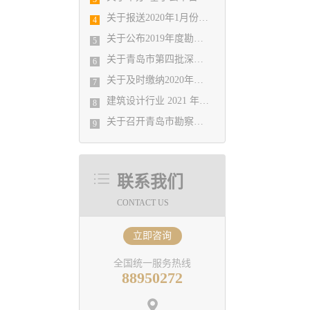
关于报送2020年1月份勘察设计经济形势 月报有关工作的通知
4
关于公布2019年度勘察设计行业 优秀企业、优秀企业管理者、先进工作者评选结果的通知
5
关于青岛市第四批深基坑工程评审专家入库人员公示
6
关于及时缴纳2020年会费的温馨提示
7
​建筑设计行业 2021 年院长论坛
8
​关于召开青岛市勘察设计协会2021年度第一次理事会的通知
9
联系我们
CONTACT US
立即咨询
全国统一服务热线
88950272