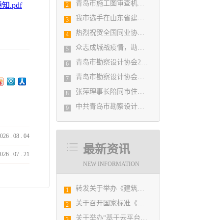
青岛市施工图审查机构第八次联席会议成功举办
.pdf
2
我市选手在山东省建筑设计BIM技术应用技能竞赛取得佳绩
3
热烈祝贺全国同业协会共庆新中国成立七十周年大会在广州成功举办 我市工程勘察设计行业获得多项荣誉称号
4
众志成城战疫情，勘察设计行业在行动
5
青岛市勘察设计协会2020年度第一次理事会顺利召开
6
青岛市勘察设计协会陪同市住房和城乡建设局刘波副局长走访调研会员单位
7
张萍理事长陪同市住房和城乡建设局赴陇南开展东西部扶贫协作工作
8
中共青岛市勘察设计协会党支部日前召开民主生活会
9
026
.
08
.
04
最新资讯
026
.
07
.
21
NEW INFORMATION
转发关于举办《建筑电气与智能化通用规范》 GB55024-2022公益宣贯的通知
1
关于召开国家标准《绿色建筑评价标准》 （GB/T 50378-2019）宣贯培训会议的预备通知
2
关于举办“基于云平台的广域网下多方BIM协同平台及BIM实际工程应用研讨会”的通知
3