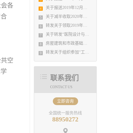
社会各
关于报送2019年12月份勘察设计经济形势月报有关工作的通知
4
结合
关于减半收取2020年度会费的决定
5
转发关于领取2019年度山东省建筑信息模型（BIM）技术应用大赛获奖证书的通知
6
关于转发“医院设计与建造论坛”的通知
7
房屋建筑和市政基础设施工程施工图审查办理服务指南
8
转发关于组织参加“工程勘察专题”大师讲堂的通知
9
公共空
术学
联系我们
CONTACT US
立即咨询
全国统一服务热线
88950272