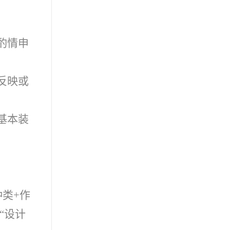
酌情申
反映或
基本装
类+作
“设计