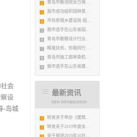
青岛市勘测院全力保障自然灾害普查区县级质检汇交工作
2
我市成功组织园林景观设计创意职业技能竞赛
3
市住房城乡建设局 组织设计人员能力提升培训会
4
我市选手在山东省园林景观设计创意职业技能竞赛中勇夺佳绩
5
青岛市勘察设计行业民事纠纷调解协调中心正式揭牌成立
6
精准扶贫，你我同行 ——协会荣获全市2018年度脱贫攻坚和扶贫协作先进集体
7
青岛市施工图审查机构第八次联席会议成功举办
8
我市选手在山东省建筑设计BIM技术应用技能竞赛取得佳绩
9
的社会
最新资讯
勘察设
NEW INFORMATION
-岛城
转发关于举办《建筑电气与智能化通用规范》 GB55024-2022公益宣贯的通知
：
1
转发关于2019年度全国勘察设计注册工程师执业资格考试工作有关问题的通知
2
关于报送2019年10月份勘察设计经济形势月报有关工作的通知
3