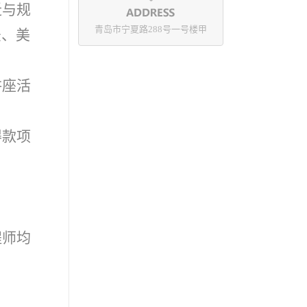
迁与规
青岛市宁夏路288号一号楼甲
法、美
讲座活
得款项
程师均