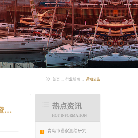
首页
→
行业新闻
→
通知公告
热点资讯
关于举办“迎新春-岛城城乡规划•勘察设计行业跨界艺术作品展”暨征集参展作品的通知
HOT INFORMATION
青岛市勘察测绘研究院参加第29届国际制图大会并荣获3项国际大奖
1