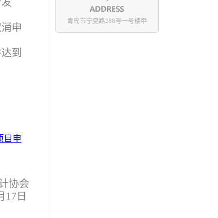
行发
青岛市宁夏路288号一号楼甲
取消申
并达到
项目申
计协会
月17日