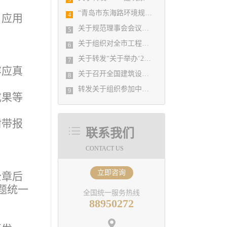
“青岛市东海路环境规划工程”入选全国勘察设计行业庆祝新中国成立70周年系列推举活动优秀园林设计项目
4
、应用
关于规范理事会会议题申报格式及流程的情况说明
5
关于组织对全市工程勘察设计单位进行BIM技术应用现状调查的通知
6
关于转发“关于举办‘2020年勘察设计结构工程师专业技术提升培训班’的通知”的通知
7
容应真
关于召开全国建筑设计行业创新创优学术峰会暨第十一届 江苏省园艺博览会博览园规划设计学术交流会的通知
8
转发关于组织参加中设协“企业会计准则新变化与税收新政策解读、工程勘察设计企业 收入确认与成本处理实务操作与税务全面筹划培训班”的通知
9
成果等
附带报
联系我们
CONTACT US
立即咨询
公章后
主题统一
全国统一服务热线
88950272