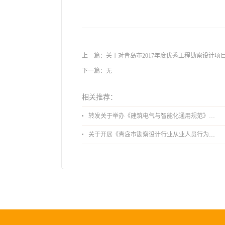
上一篇：
关于对青岛市2017年度优秀工程勘察设计项
下一篇：无
相关推荐：
转发关于举办《建筑电气与智能化通用规范》 GB55024-2022公益宣贯的通知
关于开展《青岛市勘察设计行业从业人员行为导则》、《青岛市住宅工程设计审查品质提升指引（2026版）》宣贯活动的通知