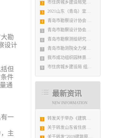
市住房城乡建设局党组书记、局长陈勇调研市勘察设计协会及所属审图机构
2
2021山东（青岛）宜居博览会盛大开幕
3
青岛市勘察设计协会 第五届二次会员代表大会纪要
4
青岛市勘察设计协会党支部召开党史学习教育专题组织生活会
5
广大勘
青岛市勘察测绘研究院参加第29届国际制图大会并荣获3项国际大奖
6
察设计
青岛市勘测院全力保障自然灾害普查区县级质检汇交工作
7
我市成功组织园林景观设计创意职业技能竞赛
8
市住房城乡建设局 组织设计人员能力提升培训会
包括但
9
质条件
质量通
最新资讯
NEW INFORMATION
具有一
转发关于举办《建筑电气与智能化通用规范》 GB55024-2022公益宣贯的通知
1
关于转发山东省住房和城乡建设厅《关于2019年度山东省优秀工程勘察设计竞赛和泰山奖•美丽村居建筑设计大赛优胜项目提名的公示》的通知
2
力，主
关于转发“2019建筑原创设计论坛”的通知
3