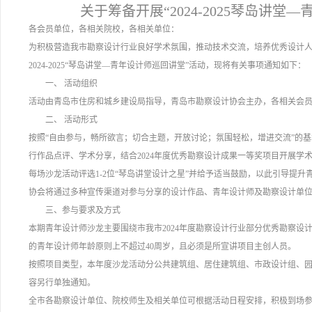
关于筹备开展“2024-2025琴岛讲
各会员单位，各相关院校，各相关单位：
为积极营造我市勘察设计行业良好学术氛围，推动技术交流，培养优秀设计人
2024-2025“琴岛讲堂—青年设计师巡回讲堂”活动，现将有关事项通知如下：
一、 活动组织
活动由青岛市住房和城乡建设局指导，青岛市勘察设计协会主办，各相关会
二、 活动形式
按照“自由参与，畅所欲言；切合主题，开放讨论；氛围轻松，增进交流”的
行作品点评、学术分享，结合2024年度优秀勘察设计成果一等奖项目开展学
每场沙龙活动评选1-2位“琴岛讲堂设计之星”并给予适当鼓励，以此引导提
协会将通过多种宣传渠道对参与分享的设计作品、青年设计师及勘察设计单
三、参与要求及方式
本期青年设计师沙龙主要围绕市我市2024年度勘察设计行业部分优秀勘察
的青年设计师年龄原则上不超过40周岁，且必须是所宣讲项目主创人员。
按照项目类型，本年度沙龙活动分公共建筑组、居住建筑组、市政设计组、
容另行单独通知。
全市各勘察设计单位、院校师生及相关单位可根据活动日程安排，积极到场