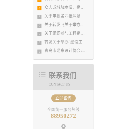
众志成城战疫情，勘察设计行业在行动
4
关于申报第四批深基坑工程专家库的通知
5
关于转发《关于举办《建筑设计防火规范》（GB50016）和《建筑防烟 排烟系统技术标准》GB51251-2017及建设工程消防设计审 查验收管理规定疑难解析答疑培训班的通知》的通知
6
关于组织参与工程勘察设计行业参与“一带一路”建设专题调研的通知
7
转发关于举办“建设工程消防设计审查及超限高层建筑工程抗震设防专项审查”的大师讲座的通知
8
青岛市勘察设计协会2021年第一次理事会 关于吸收新会员单位的决定
9
联系我们
CONTACT US
立即咨询
全国统一服务热线
88950272