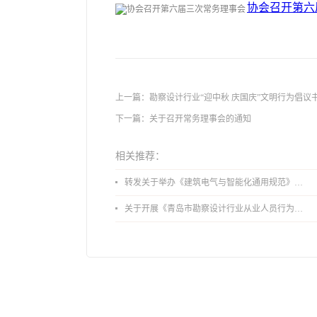
协会召开第六届
上一篇：
勘察设计行业“迎中秋 庆国庆”文明行为倡议
下一篇：
关于召开常务理事会的通知
相关推荐：
转发关于举办《建筑电气与智能化通用规范》 GB55024-2022公益宣贯的通知
关于开展《青岛市勘察设计行业从业人员行为导则》、《青岛市住宅工程设计审查品质提升指引（2026版）》宣贯活动的通知