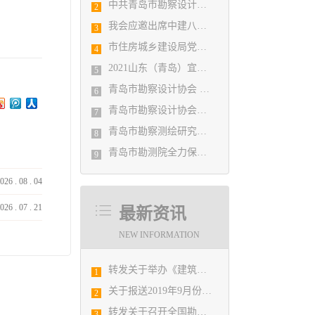
中共青岛市勘察设计协会党支部日前召开民主生活会
2
我会应邀出席中建八局四公司设计管理研究院揭牌仪式
3
市住房城乡建设局党组书记、局长陈勇调研市勘察设计协会及所属审图机构
4
2021山东（青岛）宜居博览会盛大开幕
5
青岛市勘察设计协会 第五届二次会员代表大会纪要
6
青岛市勘察设计协会党支部召开党史学习教育专题组织生活会
7
青岛市勘察测绘研究院参加第29届国际制图大会并荣获3项国际大奖
8
青岛市勘测院全力保障自然灾害普查区县级质检汇交工作
9
026
.
08
.
04
026
.
07
.
21
最新资讯
NEW INFORMATION
转发关于举办《建筑电气与智能化通用规范》 GB55024-2022公益宣贯的通知
1
关于报送2019年9月份勘察设计经济形势月报有关工作的通知
2
转发关于召开全国勘察设计行业庆祝新中国成立70周年大会暨中国勘察设计协会六届二次会员代表大会的通知
3