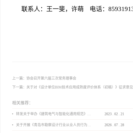
联系人：王一斐，许萌 电话：8593191
上一篇：
协会召开第六届三次常务理事会
下一篇：
关于对《设计单位BIM技术应用成熟度评价体系（初稿）》征求意
相关推荐：
转发关于举办《建筑电气与智能化通用规范》 GB55024-2022公益宣贯的通知
2023
.
02
.
21
关于开展《青岛市勘察设计行业从业人员行为导则》、《青岛市住宅工程设计审查品质提升指引（2026版）》宣贯活动的通知
2026
.
07
.
28