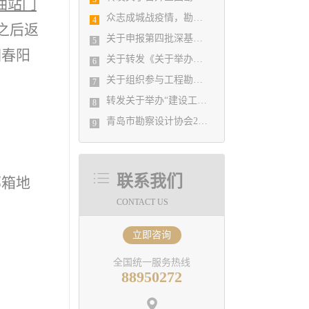
油站门
众志成城战疫情，勘察设计行业在行动
4
之后返
关于申报第四批深基坑工程专家库的通知
5
园春阳
关于转发《关于举办《建筑设计防火规范》（GB50016）和《建筑防烟 排烟系统技术标准》GB51251-2017及建设工程消防设计审 查验收管理规定疑难解析答疑培训班的通知》的通知
6
关于组织参与工程勘察设计行业参与“一带一路”建设专题调研的通知
7
转发关于举办“建设工程消防设计审查及超限高层建筑工程抗震设防专项审查”的大师讲座的通知
8
青岛市勘察设计协会2021年第一次理事会 关于吸收新会员单位的决定
9
联系我们
邮箱地
CONTACT US
立即咨询
全国统一服务热线
88950272