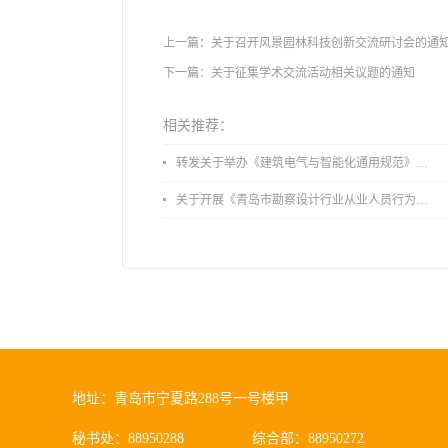
上一篇：
关于召开风景园林科技创新交流研讨会的通
下一篇：
关于征集学术交流活动相关议题的通知
相关推荐：
转发关于举办《建筑电气与智能化通用规范》 GB55024-2022公益宣贯的通知
关于开展《青岛市勘察设计行业从业人员行为导则》、《青岛市住宅工程设计审查品质提升指引（2026版）》宣贯活动的通知
地址：青岛市宁夏路288号一号楼甲
秘书处：88950288
综合部：88950272