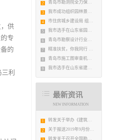
青岛市勘测院全力保障自然灾害普查区县级质检汇交工作
2
我市成功组织园林景观设计创意职业技能竞赛
3
市住房城乡建设局 组织设计人员能力提升培训会
4
发，供
我市选手在山东省园林景观设计创意职业技能竞赛中勇夺佳绩
5
发的专
青岛市勘察设计行业民事纠纷调解协调中心正式揭牌成立
6
设备的
精准扶贫，你我同行 ——协会荣获全市2018年度脱贫攻坚和扶贫协作先进集体
7
青岛市施工图审查机构第八次联席会议成功举办
8
我市选手在山东省建筑设计BIM技术应用技能竞赛取得佳绩
9
岛三利
最新资讯
NEW INFORMATION
转发关于举办《建筑电气与智能化通用规范》 GB55024-2022公益宣贯的通知
1
关于报送2019年9月份勘察设计经济形势月报有关工作的通知
2
转发关于召开全国勘察设计行业庆祝新中国成立70周年大会暨中国勘察设计协会六届二次会员代表大会的通知
3