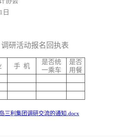
计协会
1日
调研活动报名回执表
是否统
是否
业
手 机
一乘车
用餐
岛三利集团调研交流的通知.docx