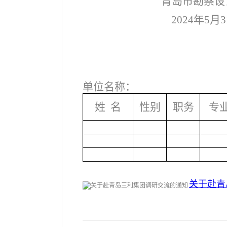
青岛市勘察设
2024
年5月3
单位名称：
姓 名
性别
职务
专
关于赴青