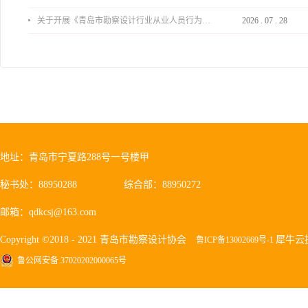
关于开展《青岛市勘察设计行业从业人员行为导则》、《青岛市住宅工程设计审查品质提升指引（2026版）》宣贯活动的通知
2026
.
07
.
28
地址：青岛市宁夏路288号一号楼甲
秘书处：88950288
综合部：88950272
邮箱：qdkcsj@163.com
Copyright ©2018 - 2021 青岛市勘察设计协会
犀牛云
鲁ICP备13002669号-1
鲁公网安备 37020202000065号