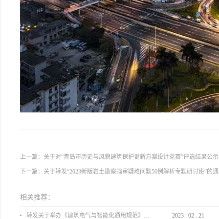
上一篇：
关于对“青岛市历史与风貌建筑保护更新方案设计竞赛”评选结果公
下一篇：
关于转发“2023新版岩土勘察强审疑难问题50例解析专题研讨班”的
相关推荐：
转发关于举办《建筑电气与智能化通用规范》 GB55024-2022公益宣贯的通知
2023
.
02
.
21