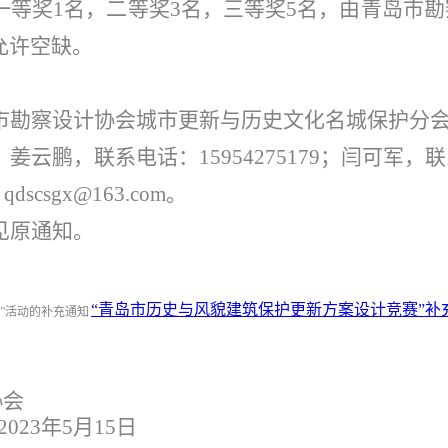
一等奖1名，二等奖3名，三等奖5名，由青岛市勘
允许空缺。
市勘察设计协会城市更新与历史文化名城保护分
姜云鹏，联系电话：15954275179；闫可军，
scsgx@163.com。
见原通知。
“青岛市历史与风貌建筑保护更新方案设计竞赛”补
协会
2023
年5月15日