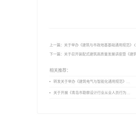
上一篇：
关于举办《建筑与市政地基基础通用规范》 GB 5
下一篇：
关于召开装配式建筑高质量发展讲座暨《建筑
相关推荐：
转发关于举办《建筑电气与智能化通用规范》 GB55024-2022公益宣贯的通知
关于开展《青岛市勘察设计行业从业人员行为导则》、《青岛市住宅工程设计审查品质提升指引（2026版）》宣贯活动的通知