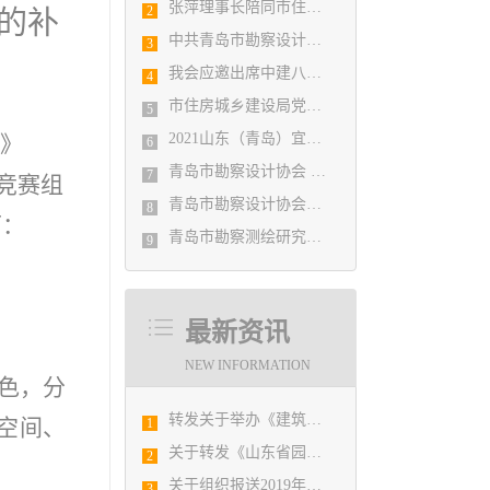
张萍理事长陪同市住房和城乡建设局赴陇南开展东西部扶贫协作工作
2
的补
中共青岛市勘察设计协会党支部日前召开民主生活会
3
我会应邀出席中建八局四公司设计管理研究院揭牌仪式
4
市住房城乡建设局党组书记、局长陈勇调研市勘察设计协会及所属审图机构
5
2021山东（青岛）宜居博览会盛大开幕
知》
6
青岛市勘察设计协会 第五届二次会员代表大会纪要
7
经竞赛组
青岛市勘察设计协会党支部召开党史学习教育专题组织生活会
8
下：
青岛市勘察测绘研究院参加第29届国际制图大会并荣获3项国际大奖
9
最新资讯
NEW INFORMATION
色，分
转发关于举办《建筑电气与智能化通用规范》 GB55024-2022公益宣贯的通知
空间、
1
关于转发《山东省园林景观设计创意技能竞赛的预备通知》的通知
2
关于组织报送2019年度山东省建筑信息模型（BIM）技术应用大赛的通知
3