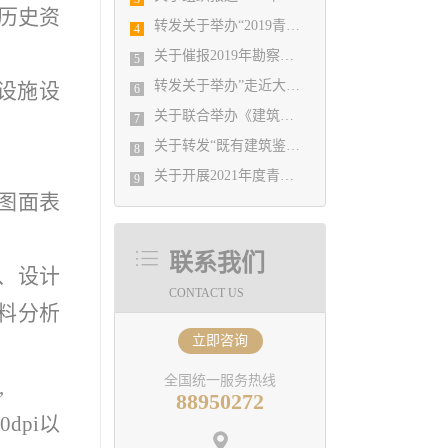
历史资
转发关于举办“2019青岛市装配式建筑钢结构技术培训班”的通知
4
关于催报2019年勘察设计统计年报的通知
5
转发关于举办”走近大师系列——复杂结构设计案例与工程实践技术交流会（第一期）“的通知
设施设
6
关于联合举办《建筑设计防火规范》和《建筑防烟排烟系统技术标准》规范培训班的通知
7
关于转发“既有建筑鉴定与加固设计新技术应用及工程实例解析培训班”的通知
8
关于开展2021年度青岛市优秀工程勘察设计成果竞赛的通知
9
，图面表
联系我们
、设计
CONTACT US
料分析
立即咨询
全国统一服务热线
,
88950272
dpi以