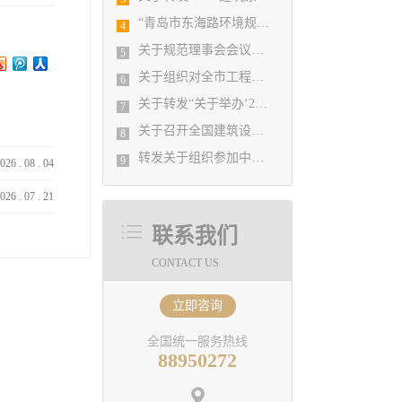
“青岛市东海路环境规划工程”入选全国勘察设计行业庆祝新中国成立70周年系列推举活动优秀园林设计项目
4
关于规范理事会会议题申报格式及流程的情况说明
5
关于组织对全市工程勘察设计单位进行BIM技术应用现状调查的通知
6
关于转发“关于举办‘2020年勘察设计结构工程师专业技术提升培训班’的通知”的通知
7
关于召开全国建筑设计行业创新创优学术峰会暨第十一届 江苏省园艺博览会博览园规划设计学术交流会的通知
8
转发关于组织参加中设协“企业会计准则新变化与税收新政策解读、工程勘察设计企业 收入确认与成本处理实务操作与税务全面筹划培训班”的通知
9
026
.
08
.
04
026
.
07
.
21
联系我们
CONTACT US
立即咨询
全国统一服务热线
88950272