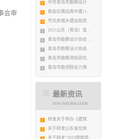
中共青岛市勘察设计协会党支部日前召开民主生活会
2
我会应邀出席中建八局四公司设计管理研究院揭牌仪式
事会审
3
市住房城乡建设局党组书记、局长陈勇调研市勘察设计协会及所属审图机构
4
2021山东（青岛）宜居博览会盛大开幕
5
青岛市勘察设计协会 第五届二次会员代表大会纪要
6
青岛市勘察设计协会党支部召开党史学习教育专题组织生活会
7
青岛市勘察测绘研究院参加第29届国际制图大会并荣获3项国际大奖
8
青岛市勘测院全力保障自然灾害普查区县级质检汇交工作
9
最新资讯
NEW INFORMATION
转发关于举办《建筑电气与智能化通用规范》 GB55024-2022公益宣贯的通知
1
关于转发山东省住房和城乡建设厅《关于2019年度山东省优秀工程勘察设计竞赛和泰山奖•美丽村居建筑设计大赛优胜项目提名的公示》的通知
2
关于转发“2019建筑原创设计论坛”的通知
3