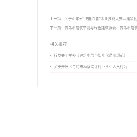
上一篇：
关于山东省“技能兴鲁”职业技能大赛—建筑
下一篇：
青岛市建筑节能与绿色建筑协会、青岛市建
相关推荐：
转发关于举办《建筑电气与智能化通用规范》 GB55024-2022公益宣贯的通知
关于开展《青岛市勘察设计行业从业人员行为导则》、《青岛市住宅工程设计审查品质提升指引（2026版）》宣贯活动的通知