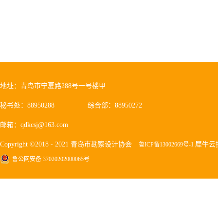
地址：青岛市宁夏路288号一号楼甲
秘书处：88950288
综合部：88950272
邮箱：qdkcsj@163.com
Copyright ©2018 - 2021 青岛市勘察设计协会
犀牛云
鲁ICP备13002669号-1
鲁公网安备 37020202000065号