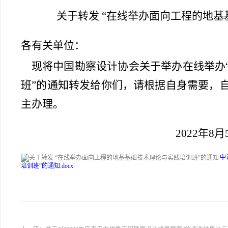
关于转发 “在线举办面向工程的地基
各有关单位：
现将中国勘察设计协会
关于举
办在线举办
班”的通知转发给你们，请根据自身需要，
主办理。
2022
年8月
中
培训班”的通知.docx