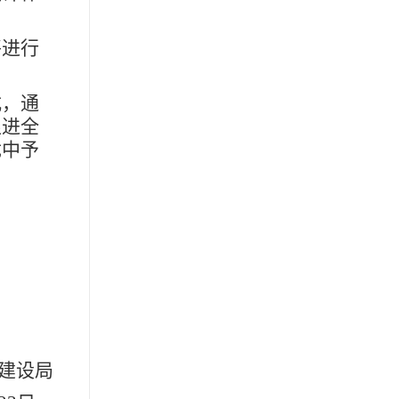
进行
，通
促进全
优中予
建设局