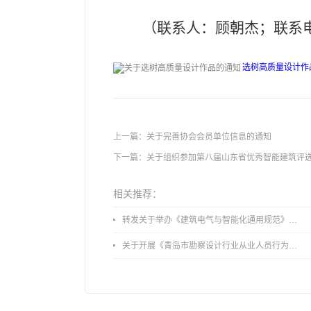
（联系人：顾朝杰；联系电话：
选树高质量设计作品通
上一篇：
关于完善协会会员单位信息的通知
下一篇：
关于组织参加第八届山东省优秀智能建筑评
相关推荐：
转发关于举办《建筑电气与智能化通用规范》 GB55024-2022公益宣贯的通知
关于开展《青岛市勘察设计行业从业人员行为导则》、《青岛市住宅工程设计审查品质提升指引（2026版）》宣贯活动的通知