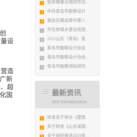
张萍理事长陪同市住房和城乡建设局赴陇南开展东西部扶贫协作工作
2
中共青岛市勘察设计协会党支部日前召开民主生活会
3
我会应邀出席中建八局四公司设计管理研究院揭牌仪式
4
市住房城乡建设局党组书记、局长陈勇调研市勘察设计协会及所属审图机构
5
创
2021山东（青岛）宜居博览会盛大开幕
质量设
6
青岛市勘察设计协会 第五届二次会员代表大会纪要
7
青岛市勘察设计协会党支部召开党史学习教育专题组织生活会
8
青岛市勘察测绘研究院参加第29届国际制图大会并荣获3项国际大奖
9
营造
推广新
赶、超
最新资讯
代化国
NEW INFORMATION
转发关于举办《建筑电气与智能化通用规范》 GB55024-2022公益宣贯的通知
1
关于转发《山东省园林景观设计创意技能竞赛的预备通知》的通知
2
关于组织报送2019年度山东省建筑信息模型（BIM）技术应用大赛的通知
3