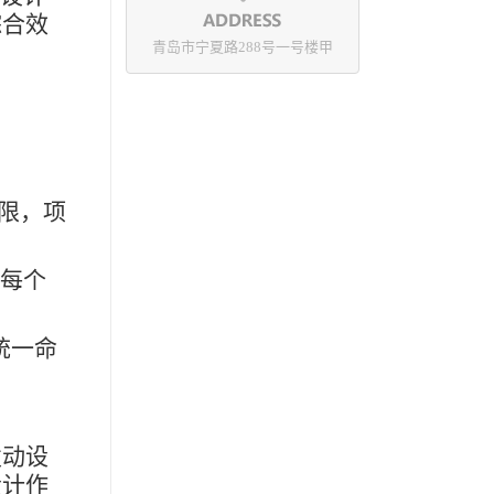
综合效
青岛市宁夏路288号一号楼甲
限，项
，每个
频统一命
动设
设计作