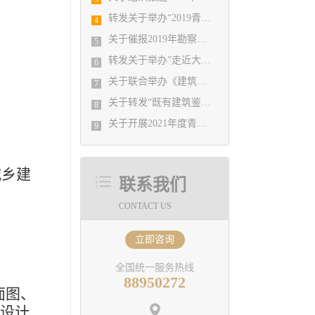
转发关于举办“2019青岛市装配式建筑钢结构技术培训班”的通知
4
关于催报2019年勘察设计统计年报的通知
5
转发关于举办”走近大师系列——复杂结构设计案例与工程实践技术交流会（第一期）“的通知
6
关于联合举办《建筑设计防火规范》和《建筑防烟排烟系统技术标准》规范培训班的通知
7
关于转发“既有建筑鉴定与加固设计新技术应用及工程实例解析培训班”的通知
8
关于开展2021年度青岛市优秀工程勘察设计成果竞赛的通知
9
乡建
联系我们
CONTACT US
立即咨询
全国统一服务热线
88950272
面图、
报设计