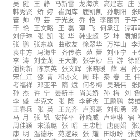
吴 健 王 静 马新雷 龙海滨 高建志 庄 
韩秀贤 矫 婷 崔润库 鹿凯凯 孙朝阳 张
管 帅 傅 芸 于光友 乔 艳 李丽丽 于平
于 艳 王文略 王 磊 薄 飞 何承江 谭菲
刘伊琳 张 凯 张 华 韩业超 罗 坤 袁旭
张 鹏 张东焱 曲敬友 徐翠华 万祥山 李
袁中方 冯海生 齐传栋 苑 蕾 刘亚宁 王
李 涛 刘金龙 王大鹏 张学妙 吕 游 徐
潘树新 陈京英 张文辉 张晓暖 薛 君 孙
宋仁江 邵 青 和亦文 周 玮 秦 春 王 
考福祥 邓亚平 隋 斌 何冬梅 吴晓伟 张
孙 杰 许 宁 姜新丰 尚美娇 孙 梅 刘 
李 盛 毕克文 张 隆 李新杰 王鹏鹏 类
王春兵 张 英 王光齐 卢照毫 刘和勇 潘
马 月 张 钒 安祥平 孙晓威 卢琳琳 宿 
周佳颖 宋潇璐 张 昭 王忠胜 唐丽娟 张
康 明 温德乐 苑逻熙 张 耀 田盼盼 张