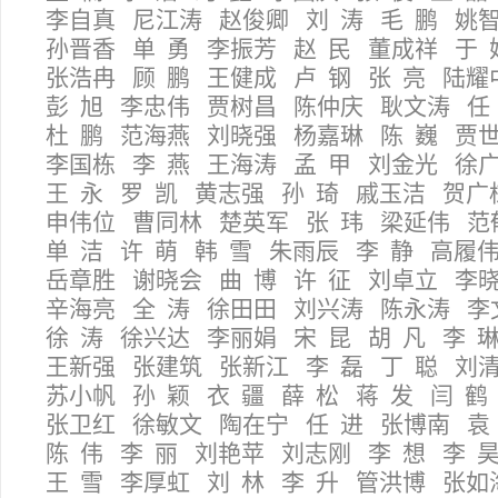
李自真 尼江涛 赵俊卿 刘 涛 毛 鹏 姚
孙晋香 单 勇 李振芳 赵 民 董成祥 于 
张浩冉 顾 鹏 王健成 卢 钢 张 亮 陆耀
彭 旭 李忠伟 贾树昌 陈仲庆 耿文涛 任
杜 鹏 范海燕 刘晓强 杨嘉琳 陈 巍 贾
李国栋 李 燕 王海涛 孟 甲 刘金光 徐
王 永 罗 凯 黄志强 孙 琦 戚玉洁 贺广
申伟位 曹同林 楚英军 张 玮 梁延伟 范
单 洁 许 萌 韩 雪 朱雨辰 李 静 高履
岳章胜 谢晓会 曲 博 许 征 刘卓立 李
辛海亮 全 涛 徐田田 刘兴涛 陈永涛 李
徐 涛 徐兴达 李丽娟 宋 昆 胡 凡 李 
王新强 张建筑 张新江 李 磊 丁 聪 刘
苏小帆 孙 颖 衣 疆 薛 松 蒋 发 闫 鹤
张卫红 徐敏文 陶在宁 任 进 张博南 袁
陈 伟 李 丽 刘艳苹 刘志刚 李 想 李 
王 雪 李厚虹 刘 林 李 升 管洪博 张如