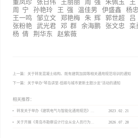
董凤珍 张日伟 王丽丽 周 强 朱佩玉 王
周 宁 孙艳玲 王 强 温佳男 伊盛鑫 杨
王一鸣 邹立文 郑艳梅 朱 辉 郭世超 吕
张粉艳 武光君 邓 群 余海鹏 张文忠 栾
杨 倩 荆华东 赵紫薇
上一篇：
关于转发混凝土结构、既有建筑加固等相关通用规范培训的通知
下一篇：
关于举办“琴岛讲堂-低碳与城市更新主题沙龙”活动的通知
相关推荐：
转发关于举办《建筑电气与智能化通用规范》 GB55024-2022公益宣贯的通知
2023
.
02
.
21
关于开展《青岛市勘察设计行业从业人员行为导则》、《青岛市住宅工程设计审查品质提升指引（2026版）》宣贯活动的通知
2026
.
07
.
28