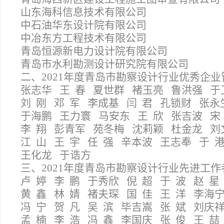
山东海科信息技术有限公司
中石油华东设计院有限公司
中冶东方工程技术有限公司
青岛恒源新电力设计院有限公司
青岛市水利勘测设计研究院有限公司
二、2021年度青岛市勘察设计行业优秀企业
张志华 王 春 夏世群 褚玉亮 鲁洪强 
刘 刚 邓 军 李成基 闫 君 孔锁财 张永
于海鹏 王力寰 马安东 王 欣 张吉波 宋
李 翔 彭青军 苑冬梅 沈莉颖 杜金龙 刘
江 山 王 宇 任 强 辛本波 王志奉 于 
王化龙 于诰方
三、2021年度青岛市勘察设计行业先进工作
卢 婷 李 鹏 于秀欣 倪 超 于 波 赵 星
黄 鑫 林 婧 褚夫琛 国 佳 王 洋 李海
冯 宁 贺 凡 吴 滨 毕吉嵩 张 斌 刘庆
孟 楠 李 浩 冯 鑫 李国庆 张 俊 王 喆