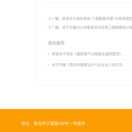
上一篇：
转发关于组织参加“工程勘察专题”大师讲堂
下一篇：
关于开展2021年度青岛市优秀工程勘察设计
相关推荐：
转发关于举办《建筑电气与智能化通用规范》 GB55024-2022公益宣贯的通知
关于开展《青岛市勘察设计行业从业人员行为导则》、《青岛市住宅工程设计审查品质提升指引（2026版）》宣贯活动的通知
地址：青岛市宁夏路288号一号楼甲