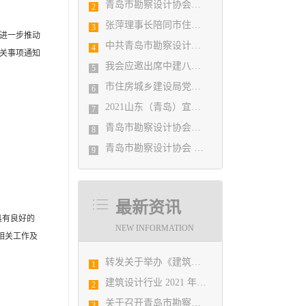
青岛市勘察设计协会陪同市住房和城乡建设局刘波副局长走访调研会员单位
2
张萍理事长陪同市住房和城乡建设局赴陇南开展东西部扶贫协作工作
3
进一步推动
中共青岛市勘察设计协会党支部日前召开民主生活会
4
关事项通知
我会应邀出席中建八局四公司设计管理研究院揭牌仪式
5
市住房城乡建设局党组书记、局长陈勇调研市勘察设计协会及所属审图机构
6
2021山东（青岛）宜居博览会盛大开幕
7
青岛市勘察设计协会党支部召开党史学习教育专题组织生活会
8
青岛市勘察设计协会 第五届二次会员代表大会纪要
9
最新资讯
具有良好的
NEW INFORMATION
相关工作及
转发关于举办《建筑电气与智能化通用规范》 GB55024-2022公益宣贯的通知
1
​建筑设计行业 2021 年院长论坛
2
​关于召开青岛市勘察设计协会2021年度第一次理事会的通知
3