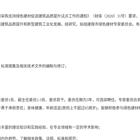
支持绿色建材促进建筑品质提升试点工作的通知》（财库〔2020〕31号）要求，
进建筑品质提升和新型建筑工业化发展。经研究，拟组建我市绿色建材专家委员会。有
标准图集及相关技术文件的编制与修订；
员1名、副主任委员2-3名、委员若干。委员任期为3年，可连续聘任。专家委员应
勇于承担责任；身体健康，年龄适宜(原则上不超过65周岁)，能够积极参与绿色建材
丰富的理论知识和实践经验，在专业领域有一定的学术影响；
内外趋势，了解相关政策、法规、标准和规范；