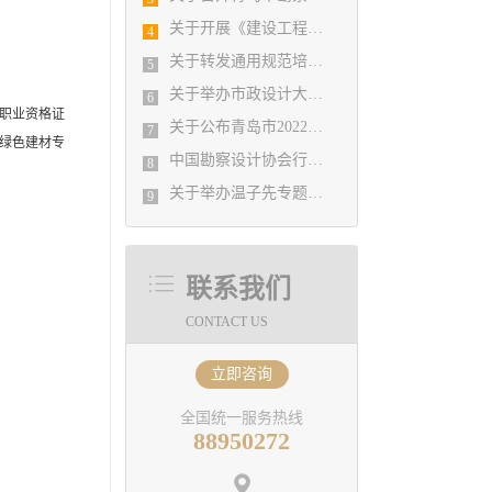
关于开展《建设工程勘察设计条例》修订前期准备研究专题调研的通知
4
关于转发通用规范培训的通知
5
关于举办市政设计大师线上讲座活动的通知
6
职业资格证
关于公布青岛市2022年度勘察设计行业优秀企业、优秀企业管理者、先进工作者评选结果的通知
7
绿色建材专
中国勘察设计协会行业数智化转型峰会通知
8
关于举办温子先专题学术讲座活动的通知
9
联系我们
CONTACT US
立即咨询
全国统一服务热线
88950272