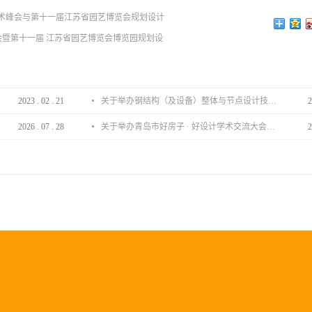
术峰会与第十一届江苏省园艺博览会规划设计
暨第十一届 江苏省园艺博览会博览园规划设
2023
.
02
.
21
关于举办钢结构（及设备）整体与节点设计技术分享会的通知
2
2026
.
07
.
28
关于举办青岛市好房子 · 好设计学术交流大会的通知
2