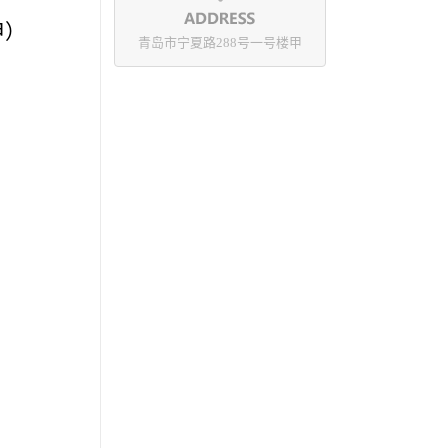
甲）
青岛市宁夏路288号一号楼甲