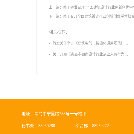
上一篇：
关于转发召开“全国建筑设计行业创新创优学
下一篇：
关于召开全国建筑设计行业创新创优学术峰会
相关推荐：
转发关于举办《建筑电气与智能化通用规范》 GB55024-2022公益宣贯的通知
关于开展《青岛市勘察设计行业从业人员行为导则》、《青岛市住宅工程设计审查品质提升指引（2026版）》宣贯活动的通知
地址：青岛市宁夏路288号一号楼甲
秘书处：88950288
综合部：88950272