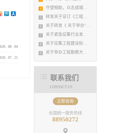
守望相助，众志成城！ 协会携手相关软件企业为行业提供 在家办公免费软件
4
转发关于证订《工程勘察设计行业年度发展研究报告（2019）》的通知
5
关于转发《 关于举办“城镇老旧小区改造规划设计实务培训班”的通知 》的通知
6
关于紧急征集行业发展图片素材的通知
7
关于征集工程建设标准实施情况及意见的通知
8
026
.
08
.
04
关于举办工程勘察大师讲堂活动的通知
9
026
.
07
.
21
联系我们
CONTACT US
立即咨询
全国统一服务热线
88950272