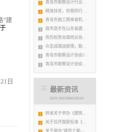
青岛市勘察设计行业民事纠纷调解协调中心正式揭牌成立
2
精准扶贫，你我同行 ——协会荣获全市2018年度脱贫攻坚和扶贫协作先进集体
3
路”建
青岛市施工图审查机构第八次联席会议成功举办
4
于
我市选手在山东省建筑设计BIM技术应用技能竞赛取得佳绩
1
热烈祝贺全国同业协会共庆新中国成立七十周年大会在广州成功举办 我市工程勘察设计行业获得多项荣誉称号
2
众志成城战疫情，勘察设计行业在行动
3
青岛市勘察设计协会2020年度第一次理事会顺利召开
4
青岛市勘察设计协会陪同市住房和城乡建设局刘波副局长走访调研会员单位
5
月21日
最新资讯
NEW INFORMATION
转发关于举办《建筑电气与智能化通用规范》 GB55024-2022公益宣贯的通知
1
关于召开国家标准《绿色建筑评价标准》（GB/T 50378-2019）宣贯培训会议的通知
2
关于举办“城市之美-设计赋能城市发展”活动的通知
3