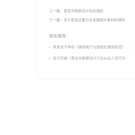
上一篇：
青岛市勘察设计协会通知
下一篇：
关于紧急征集行业发展图片素材的通知
相关推荐：
转发关于举办《建筑电气与智能化通用规范》 GB55024-2022公益宣贯的通知
关于开展《青岛市勘察设计行业从业人员行为导则》、《青岛市住宅工程设计审查品质提升指引（2026版）》宣贯活动的通知