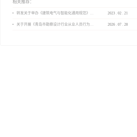
相关推荐：
转发关于举办《建筑电气与智能化通用规范》 GB55024-2022公益宣贯的通知
2023
.
02
.
21
关于开展《青岛市勘察设计行业从业人员行为导则》、《青岛市住宅工程设计审查品质提升指引（2026版）》宣贯活动的通知
2026
.
07
.
28