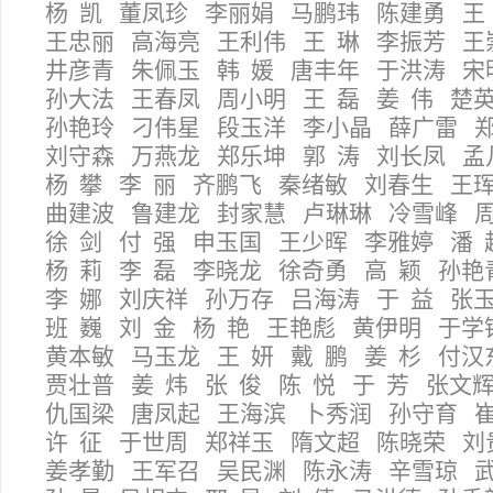
杨 凯 董凤珍 李丽娟 马鹏玮 陈建勇 王
王忠丽 高海亮 王利伟 王 琳 李振芳 
井彦青 朱佩玉 韩 媛 唐丰年 于洪涛 
孙大法 王春凤 周小明 王 磊 姜 伟 楚
孙艳玲 刁伟星 段玉洋 李小晶 薛广雷 
刘守森 万燕龙 郑乐坤 郭 涛 刘长凤 
杨 攀 李 丽 齐鹏飞 秦绪敏 刘春生 王
曲建波 鲁建龙 封家慧 卢琳琳 冷雪峰 
徐 剑 付 强 申玉国 王少晖 李雅婷 潘
杨 莉 李 磊 李晓龙 徐奇勇 高 颖 孙
李 娜 刘庆祥 孙万存 吕海涛 于 益 张
班 巍 刘 金 杨 艳 王艳彪 黄伊明 于
黄本敏 马玉龙 王 妍 戴 鹏 姜 杉 付
贾壮普 姜 炜 张 俊 陈 悦 于 芳 张文
仇国梁 唐凤起 王海滨 卜秀润 孙守育 
许 征 于世周 郑祥玉 隋文超 陈晓荣 
姜孝勤 王军召 吴民渊 陈永涛 辛雪