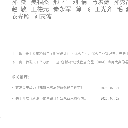
孙 曼 吴相杰 邢 星 刘 倩 马洪德 孙
赵 敬 王德元 秦永军 薄 飞 王光齐 毛
衣光照 刘志波
上一篇：
关于公布2019年度勘察设计行业 优秀企业、优秀企业管理者、先进
下一篇：
转发关于举办第十一届“创新杯”建筑信息模 型（BIM）应用大赛的
相关推荐：
转发关于举办《建筑电气与智能化通用规范》 GB55024-2022公益宣贯的通知
2023
.
02
.
21
关于开展《青岛市勘察设计行业从业人员行为导则》、《青岛市住宅工程设计审查品质提升指引（2026版）》宣贯活动的通知
2026
.
07
.
28