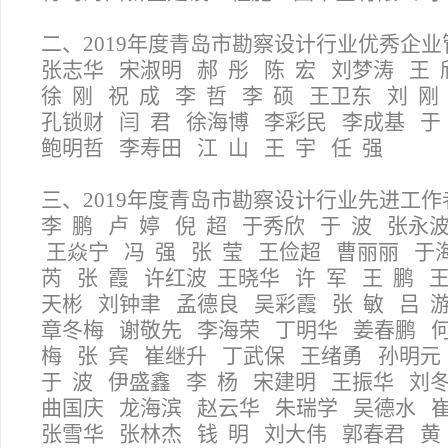
二、2019年度青岛市勘察设计行业优秀企业
张志华
宋淑明
郝
彤
陈
宏
刘梦涛
王
徐
刚
祝
成
李
哲
李
硕
王卫东
刘
刚
孔锁财
闫
君
徐海博
李彩民
李成基
于
鲍明哲
李寿田
江
山
王
宇
任
强
三、2019年度青岛市勘察设计行业先进工作
李 鹏 卢 婷 倪 超 于秀欣 于 波 张永
王焱宁 冯 强 张 莹 王俭超 曹丽丽 于
芮 张 霞 许红波 王晓华 许 军 王 鹏 
天彬 刘钟聿 孟德良 吴彩霞 张 敏 吕 游
章冬梅 谢敬先 李海荣 丁明华 姜春鹏 何
梅 张 宾 崔继升 丁武保 王绪勇 孙明元
于 波 伊盛鑫 李 杨 宋建明 王振华 刘
曲国庆 龙海滨 赵云华 朱瑞学 吴德水 
张雪华 张林杰 钱 明 刘大伟 郭春君 黄