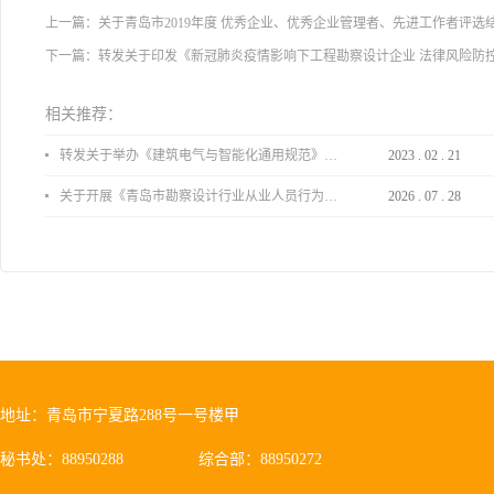
上一篇：
关于青岛市2019年度 优秀企业、优秀企业管理者、先进工作者评选
下一篇：
转发关于印发《新冠肺炎疫情影响下工程勘察设计企业 法律风险防
相关推荐：
转发关于举办《建筑电气与智能化通用规范》 GB55024-2022公益宣贯的通知
2023
.
02
.
21
关于开展《青岛市勘察设计行业从业人员行为导则》、《青岛市住宅工程设计审查品质提升指引（2026版）》宣贯活动的通知
2026
.
07
.
28
地址：青岛市宁夏路288号一号楼甲
秘书处：88950288
综合部：88950272