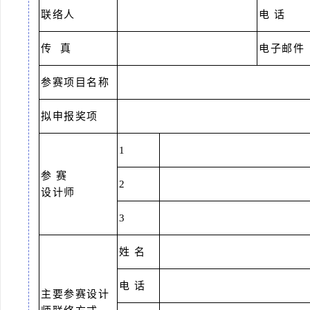
联络人
电 话
传 真
电子邮件
参赛项目名称
拟申报奖项
1
参 赛
2
设计师
3
姓 名
电 话
主要参赛设计