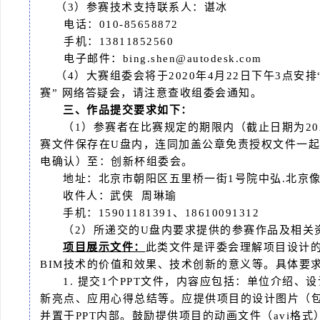
（3）参赛技术支持联系人：谌冰
电话：010-85658872
手机：13811852560
电子邮件：
bing.shen@autodesk.com
（4）大赛组委会将于2020年4月22日下午3点安排
赛” 网络答疑会，请注意查收组委会通知。
三、作品提交要求如下：
（1）参赛者在比赛规定的期限内（截止日期为20
赛文件保存在U盘内，连同加盖公章免责授权文件一
电确认）至：创新杯组委会。
地址：北京市朝阳区五里桥一街1号院中弘.北京像素
收件人：武侠 周琳瑜
手机：15901181391、18610091312
（2）所递交的U盘内要求提供的参赛作品及相关
项目展示文件：
此类文件是评委会理解项目设计
BIM技术的价值和效果、技术创新的意义等。具体要
1. 提交1个PPT文件，内容应包括：单位介绍
新亮点、应用心得总结等。应提供项目的设计图片（包
并置于PPT内部。鼓励提供项目的动画文件（avi格