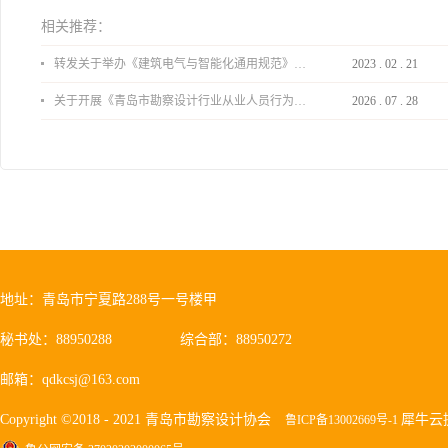
相关推荐：
转发关于举办《建筑电气与智能化通用规范》 GB55024-2022公益宣贯的通知
2023
.
02
.
21
关于开展《青岛市勘察设计行业从业人员行为导则》、《青岛市住宅工程设计审查品质提升指引（2026版）》宣贯活动的通知
2026
.
07
.
28
地址：青岛市宁夏路288号一号楼甲
秘书处：88950288
综合部：88950272
邮箱：qdkcsj@163.com
Copyright ©2018 - 2021 青岛市勘察设计协会
犀牛云
鲁ICP备13002669号-1