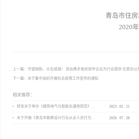
青岛市住房
2020
年
上一篇：
守望相助，众志成城！ 协会携手相关软件企业为行业提供 在家办公
下一篇：
关于集中组织开展抗击疫情工作宣传的通知
相关推荐：
转发关于举办《建筑电气与智能化通用规范》 GB55024-2022公益宣贯的通知
2023
.
02
.
21
关于开展《青岛市勘察设计行业从业人员行为导则》、《青岛市住宅工程设计审查品质提升指引（2026版）》宣贯活动的通知
2026
.
07
.
28