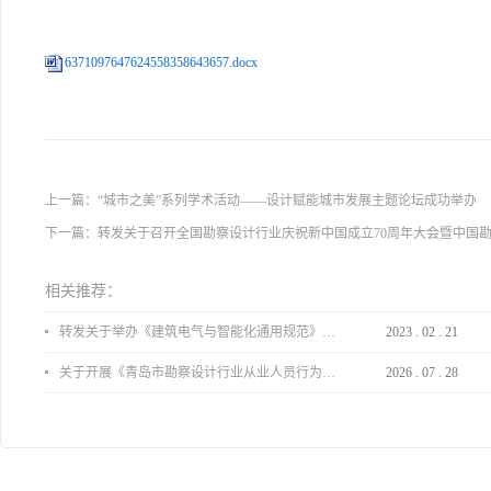
6371097647624558358643657.docx
上一篇：
“城市之美”系列学术活动——设计赋能城市发展主题论坛成功举办
下一篇：
转发关于召开全国勘察设计行业庆祝新中国成立70周年大会暨中国
相关推荐：
转发关于举办《建筑电气与智能化通用规范》 GB55024-2022公益宣贯的通知
2023
.
02
.
21
关于开展《青岛市勘察设计行业从业人员行为导则》、《青岛市住宅工程设计审查品质提升指引（2026版）》宣贯活动的通知
2026
.
07
.
28