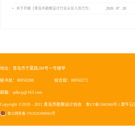
关于开展《青岛市勘察设计行业从业人员行为导则》、《青岛市住宅工程设计审查品质提升指引（2026版）》宣贯活动的通知
2026
.
07
.
28
地址：青岛市宁夏路288号一号楼甲
秘书处：88950288
综合部：88950272
邮箱：qdkcsj@163.com
Copyright ©2018 - 2021 青岛市勘察设计协会
犀牛云
鲁ICP备13002669号-1
鲁公网安备 37020202000065号