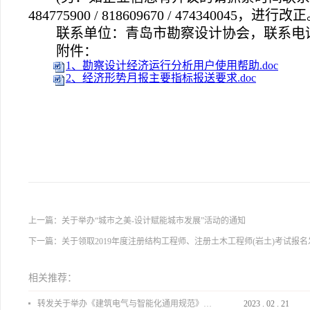
484775900 / 818609670 / 474340045，进行改
联系单位：青岛市勘察设计协会，联系电话：8
附件：
1、勘察设计经济运行分析用户使用帮助.doc
2、经济形势月报主要指标报送要求.doc
上一篇：
关于举办“城市之美-设计赋能城市发展”活动的通知
下一篇：
关于领取2019年度注册结构工程师、注册土木工程师(岩土)考试报
相关推荐：
转发关于举办《建筑电气与智能化通用规范》 GB55024-2022公益宣贯的通知
2023
.
02
.
21