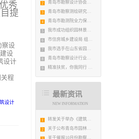
青岛市勘察设计协会党支部召开党史学习教育专题组织生活会
省优秀
2
项目提
青岛市勘察测绘研究院参加第29届国际制图大会并荣获3项国际大奖
3
青岛市勘测院全力保障自然灾害普查区县级质检汇交工作
4
我市成功组织园林景观设计创意职业技能竞赛
5
市住房城乡建设局 组织设计人员能力提升培训会
6
勘察设
我市选手在山东省园林景观设计创意职业技能竞赛中勇夺佳绩
7
乡建设
青岛市勘察设计行业民事纠纷调解协调中心正式揭牌成立
8
筑设计
精准扶贫，你我同行 ——协会荣获全市2018年度脱贫攻坚和扶贫协作先进集体
9
相关程
最新资讯
建筑设计
NEW INFORMATION
转发关于举办《建筑电气与智能化通用规范》 GB55024-2022公益宣贯的通知
1
关于公布青岛市园林景观设计创意职业技能选拔赛获奖结果的通知
2
关于催报10月份勘察设计经济形势月报的通知
3