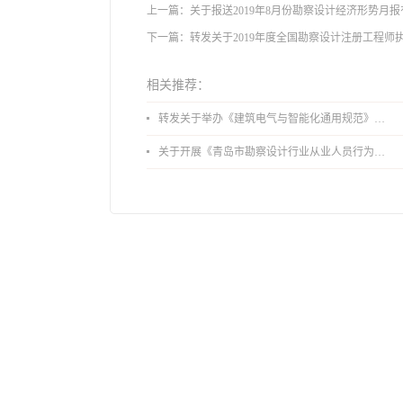
上一篇：
关于报送2019年8月份勘察设计经济形势月
下一篇：
转发关于2019年度全国勘察设计注册工程
相关推荐：
转发关于举办《建筑电气与智能化通用规范》 GB55024-2022公益宣贯的通知
关于开展《青岛市勘察设计行业从业人员行为导则》、《青岛市住宅工程设计审查品质提升指引（2026版）》宣贯活动的通知