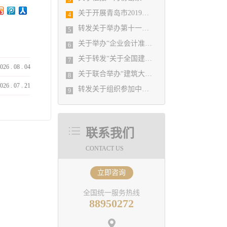
关于开展青岛市2019年度勘察设计行业 优秀企业、优秀企业管理者、先进工作者 评选活动的通知
4
转发关于举办第十一届“创新杯”建筑信息模 型（BIM）应用大赛的通知
5
关于举办“企业会计准则新变化与税收新政策解读、工程勘察设计企业最新会计准则实务操作与税务全面筹划培训班”的通知
6
关于转发“关于全国建筑设计行业创新创优学术峰会的通知” 的通知
7
026
.
08
.
04
关于联合举办“建筑大家学术报告会、青年建筑师设计专场报告会等系列学术活动的通知
8
026
.
07
.
21
转发关于组织参加中设协“《建筑隔震设计标准》宣贯暨建筑抗震设计新技术及疑难问题解析培训班”的通知
9
联系我们
CONTACT US
立即咨询
全国统一服务热线
88950272