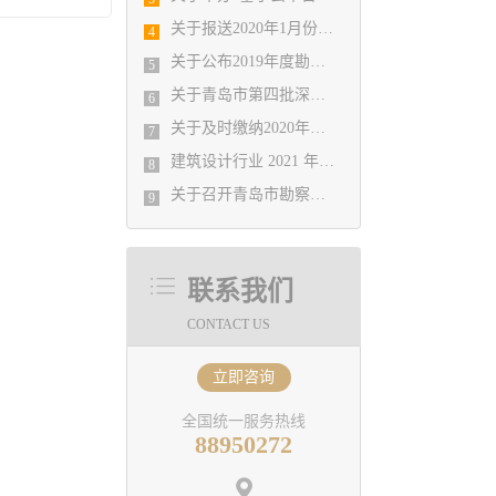
关于报送2020年1月份勘察设计经济形势 月报有关工作的通知
4
关于公布2019年度勘察设计行业 优秀企业、优秀企业管理者、先进工作者评选结果的通知
5
关于青岛市第四批深基坑工程评审专家入库人员公示
6
关于及时缴纳2020年会费的温馨提示
7
​建筑设计行业 2021 年院长论坛
8
​关于召开青岛市勘察设计协会2021年度第一次理事会的通知
9
联系我们
CONTACT US
立即咨询
全国统一服务热线
88950272