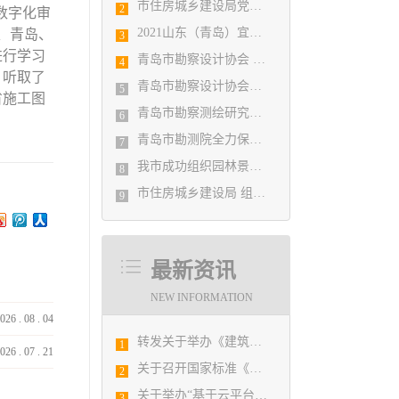
市住房城乡建设局党组书记、局长陈勇调研市勘察设计协会及所属审图机构
2
数字化审
2021山东（青岛）宜居博览会盛大开幕
、青岛、
3
进行学习
青岛市勘察设计协会 第五届二次会员代表大会纪要
4
，听取了
青岛市勘察设计协会党支部召开党史学习教育专题组织生活会
5
省施工图
青岛市勘察测绘研究院参加第29届国际制图大会并荣获3项国际大奖
6
青岛市勘测院全力保障自然灾害普查区县级质检汇交工作
7
我市成功组织园林景观设计创意职业技能竞赛
8
市住房城乡建设局 组织设计人员能力提升培训会
9
最新资讯
NEW INFORMATION
026
.
08
.
04
转发关于举办《建筑电气与智能化通用规范》 GB55024-2022公益宣贯的通知
1
026
.
07
.
21
关于召开国家标准《绿色建筑评价标准》 （GB/T 50378-2019）宣贯培训会议的预备通知
2
关于举办“基于云平台的广域网下多方BIM协同平台及BIM实际工程应用研讨会”的通知
3