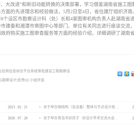
研、大改进”和新旧动能转换的决策部署，学习借鉴湖南省施工图
方面的先进理念和经验做法，5月2日至4日，省住建厅组织济南
8个设区市勘察设计科（处）长和4家图审机构负责人赴湖南省
沙市建委和湘潭市审图中心等部门、单位有关同志进行座谈交流
和政府购买施工图审查服务等方面的经验介绍，详细调研了湖南
与信用信息综合平台系统审批建设工程勘察设
(勘察设计)优秀QC小组评选
2023
.
02
.
21
关于举办钢结构（及设备）整体与节点设计技术分享会的通知
2
2026
.
07
.
28
关于举办青岛市好房子 · 好设计学术交流大会的通知
2