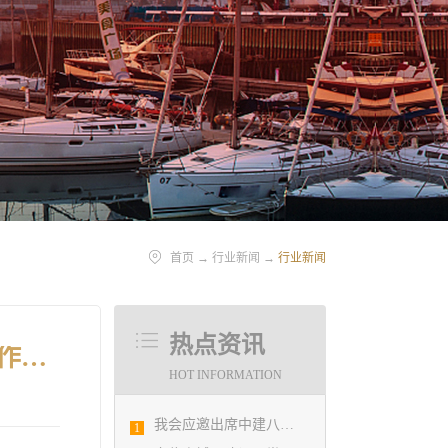
首页
→
行业新闻
→
行业新闻
热点资讯
省住建厅组织赴湖南省学习考察施工图数字化审查和多图联审工作经验
HOT INFORMATION
我会应邀出席中建八局四公司设计管理研究院揭牌仪式
1