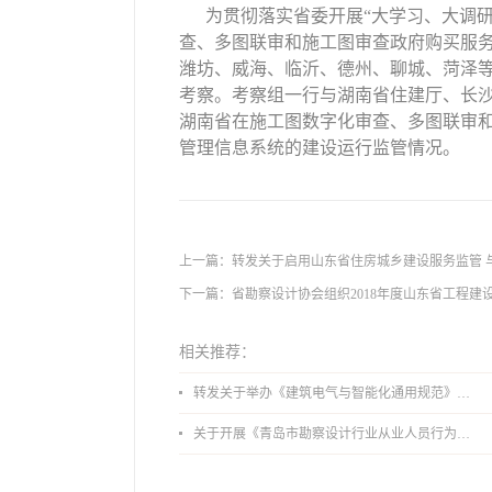
为贯彻落实省委开展“大学习、大调
查、多图联审和施工图审查政府购买服务
潍坊、威海、临沂、德州、聊城、菏泽等
考察。考察组一行与湖南省住建厅、长
湖南省在施工图数字化审查、多图联审
管理信息系统的建设运行监管情况。
上一篇：
转发关于启用山东省住房城乡建设服务监管 
下一篇：
省勘察设计协会组织2018年度山东省工程建设
相关推荐：
转发关于举办《建筑电气与智能化通用规范》 GB55024-2022公益宣贯的通知
关于开展《青岛市勘察设计行业从业人员行为导则》、《青岛市住宅工程设计审查品质提升指引（2026版）》宣贯活动的通知