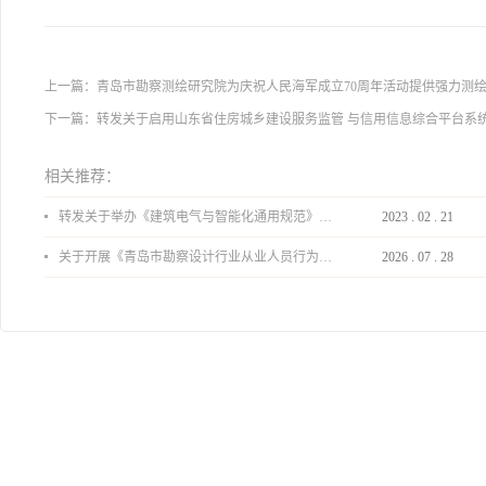
上一篇：
青岛市勘察测绘研究院为庆祝人民海军成立70周年活动提供强力测
下一篇：
转发关于启用山东省住房城乡建设服务监管 与信用信息综合平台系
相关推荐：
转发关于举办《建筑电气与智能化通用规范》 GB55024-2022公益宣贯的通知
2023
.
02
.
21
关于开展《青岛市勘察设计行业从业人员行为导则》、《青岛市住宅工程设计审查品质提升指引（2026版）》宣贯活动的通知
2026
.
07
.
28