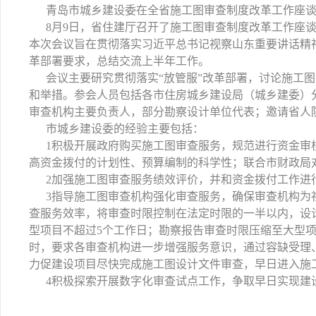
青岛市城乡建设委在全省施工图审查制度改革工作座
8月9日，省住建厅召开了施工图审查制度改革工作座
本次会议旨在贯彻落实习近平总书记视察山东重要讲话精神
革部署要求，总结交流上半年工作。
会议主要研究贯彻落实“放管服”改革部署，讨论施工
和举措。参会人员包括各市住房城乡建设局（城乡建委）
审查机构主要负责人，部分勘察设计单位代表；邀请省人
市城乡建设委的经验主要包括：
1积极开展政府购买施工图审查服务，规范进行资金审
高资金拨付的计划性、预算编制的科学性；联合市财政局
2加强施工图审查服务绩效评价，并和资金拨付工作进
3指导施工图审查机构强化审查服务，确保审查机构为
查服务效率，将审查时限控制在法定时限的一半以内，设
型项目不超过5个工作日；勘察报告审查时限压缩至大型项
时，要求各审查机构进一步增强服务意识，通过容缺受理
力促建设项目尽快完成施工图设计文件审查，早日进入施
4积极探索开展数字化审查试点工作，争取早日实现建设