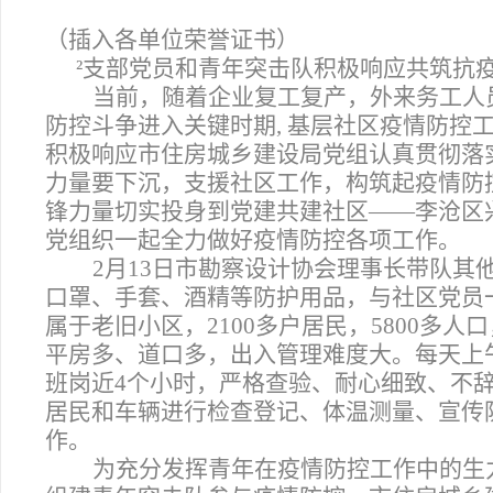
（插入各单位荣誉证书）
²
支部党员和青年突击队积极响应共筑抗
当前，随着企业复工复产，外来务工人
防控斗争进入关键时期, 基层社区疫情防控
积极响应市住房城乡建设局党组认真贯彻落
力量要下沉，支援社区工作，构筑起疫情防
锋力量切实投身到党建共建社区——李沧区
党组织一起全力做好疫情防控各项工作。
2
月13日市勘察设计协会理事长带队其
口罩、手套、酒精等防护用品，与社区党员
属于老旧小区，2100多户居民，5800多人
平房多、道口多，出入管理难度大。每天上
班岗近4个小时，严格查验、耐心细致、不
居民和车辆进行检查登记、体温测量、宣传
作。
为充分发挥青年在疫情防控工作中的生