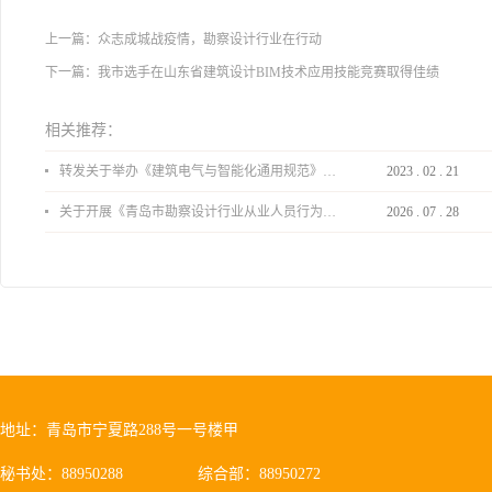
上一篇：
众志成城战疫情，勘察设计行业在行动
下一篇：
我市选手在山东省建筑设计BIM技术应用技能竞赛取得佳绩
相关推荐：
转发关于举办《建筑电气与智能化通用规范》 GB55024-2022公益宣贯的通知
2023
.
02
.
21
关于开展《青岛市勘察设计行业从业人员行为导则》、《青岛市住宅工程设计审查品质提升指引（2026版）》宣贯活动的通知
2026
.
07
.
28
地址：青岛市宁夏路288号一号楼甲
秘书处：88950288
综合部：88950272