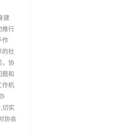
身建
助推行
手作
享的社
前，协
问题和
工作机
办
,切实
对协会