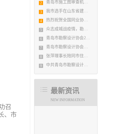
青岛市施工图审查机构第八次联席会议成功举办
2
我市选手在山东省建筑设计BIM技术应用技能竞赛取得佳绩
3
热烈祝贺全国同业协会共庆新中国成立七十周年大会在广州成功举办 我市工程勘察设计行业获得多项荣誉称号
4
众志成城战疫情，勘察设计行业在行动
5
青岛市勘察设计协会2020年度第一次理事会顺利召开
6
青岛市勘察设计协会陪同市住房和城乡建设局刘波副局长走访调研会员单位
7
张萍理事长陪同市住房和城乡建设局赴陇南开展东西部扶贫协作工作
8
中共青岛市勘察设计协会党支部日前召开民主生活会
9
最新资讯
NEW INFORMATION
功召
长、市