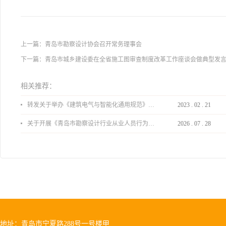
上一篇：
青岛市勘察设计协会召开常务理事会
下一篇：
青岛市城乡建设委在全省施工图审查制度改革工作座谈会做典型发
相关推荐：
转发关于举办《建筑电气与智能化通用规范》 GB55024-2022公益宣贯的通知
2023
.
02
.
21
关于开展《青岛市勘察设计行业从业人员行为导则》、《青岛市住宅工程设计审查品质提升指引（2026版）》宣贯活动的通知
2026
.
07
.
28
地址：青岛市宁夏路288号一号楼甲