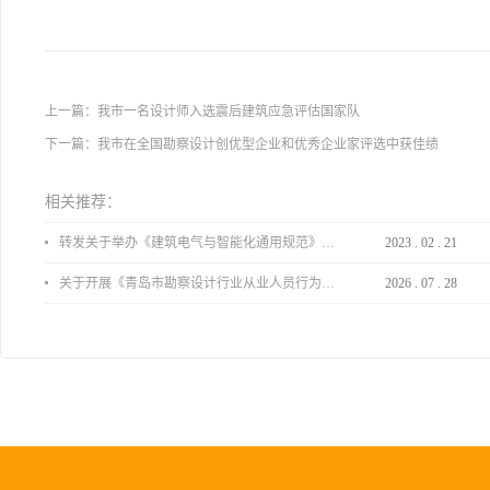
上一篇：
我市一名设计师入选震后建筑应急评估国家队
下一篇：
我市在全国勘察设计创优型企业和优秀企业家评选中获佳绩
相关推荐：
转发关于举办《建筑电气与智能化通用规范》 GB55024-2022公益宣贯的通知
2023
.
02
.
21
关于开展《青岛市勘察设计行业从业人员行为导则》、《青岛市住宅工程设计审查品质提升指引（2026版）》宣贯活动的通知
2026
.
07
.
28